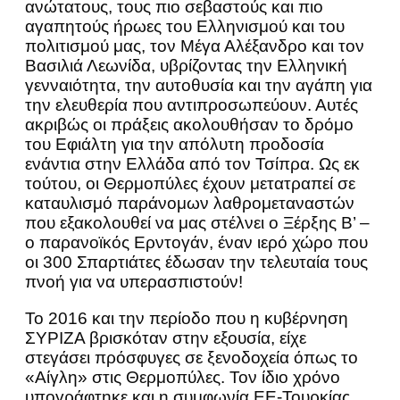
ανώτατους, τους πιο σεβαστούς και πιο
αγαπητούς ήρωες του Ελληνισμού και του
πολιτισμού μας, τον Μέγα Αλέξανδρο και τον
Βασιλιά Λεωνίδα, υβρίζοντας την Ελληνική
γενναιότητα, την αυτοθυσία και την αγάπη για
την ελευθερία που αντιπροσωπεύουν. Αυτές
ακριβώς οι πράξεις ακολουθήσαν το δρόμο
του Εφιάλτη για την απόλυτη προδοσία
ενάντια στην Ελλάδα από τον Τσίπρα. Ως εκ
τούτου, οι Θερμοπύλες έχουν μετατραπεί σε
καταυλισμό παράνομων λαθρομεταναστών
που εξακολουθεί να μας στέλνει ο Ξέρξης Β’ –
ο παρανοϊκός Ερντογάν, έναν ιερό χώρο που
οι 300 Σπαρτιάτες έδωσαν την τελευταία τους
πνοή για να υπερασπιστούν!
Το 2016 και την περίοδο που η κυβέρνηση
ΣΥΡΙΖΑ βρισκόταν στην εξουσία, είχε
στεγάσει πρόσφυγες σε ξενοδοχεία όπως το
«Αίγλη» στις Θερμοπύλες. Τον ίδιο χρόνο
υπογράφτηκε και η συμφωνία ΕΕ-Τουρκίας