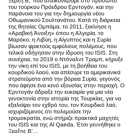
Ξέρξη Β,’ που απεικονίζουμε στο πρόσωπο
του τούρκου Πρόεδρου Ερντογάν, και την
παράνοια του για την δημιουργία νέου
Οθωμανικού Σουλτανάτου. Κατά τη διάρκεια
της θητείας Ομπάμα, το 2011, ξεκίνησε η
«Αραβική Άνοιξη» όπου η Αλγερία, το
Μαρόκο, η Λιβύη, η Αίγυπτος και η Συρία
βίωσαν φρικτούς εμφύλιους πολέμους, που
τελικά οδήγησαν στην ίδρυση του ISIS. Στη
συνέχεια, το 2019 o Ντόναλντ Τραμπ, κήρυξε
την νίκη επί του ISIS, με τη βοήθεια του
κουρδικού λαού, και απέσυρε τα αμερικανικά
στρατεύματα από την βόρεια Συρία, γεγονός
που άφησε ένα κενό εξουσίας στην περιοχή. Ο
Ερντογάν άδραξε την ευκαιρία για μια νέα
γενοκτονία στην ιστορία της Τουρκίας, για να
εξαλείψει τον εχθρό του, τον Κουρδικό λαό,
ισχυριζόμενος ότι πολεμούσε την
τρομοκρατία, ενώ στήριζε πρακτικά μαχητές
του ISIS και της Al Qaeda. Έτσι γεννήθηκε ο
Ξερξης Β’…