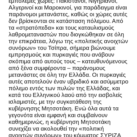
εμπόλεμες χώρες: Πακιστανοί, Νιγηριανοί,
Αλγερινοί και Μαροκινοί, για παράδειγμα είναι
παράνομοι μετανάστες, καθώς οι χώρες αυτές
δεν βρίσκονται σε κατάσταση πόλεμου. Από
τα «στρατόπεδα» και τους καταυλισμούς
λαθρομεταναστών που διογκώθηκαν σε όλη
την επικράτεια, λόγω της «πολιτικής ανοιχτών
συνόρων» του Τσίπρα, σήμερα βιώνουμε
εμπρησμούς και πυρκαγιές που ανάβουν
σκόπιμα από αυτούς τους – κατευθυνόμενους
από ξένα συμφέροντα – παράνομους
μετανάστες σε όλη την Ελλάδα. Οι πυρκαγιές
αυτές αποτελούν έναν υβριδικό και ασύμμετρο
πόλεμο εντός των πυλών της Ελλάδας, και
κατά του Ελληνικού λαού από την εισβολείς
ισλαμιστές, με την συγκατάθεση της
κυβέρνησης Μητσοτάκη. Ενώ όλα αυτά τα
γεγονότα είναι εμφανή και συμβαίνουν
καθημερινώς, η κυβέρνηση Μητσοτάκη
συνεχίζει να ακολουθεί την «πολιτική
ανοιχτών συνόρων» του κόμματος ΣΥΡΙΖΑ