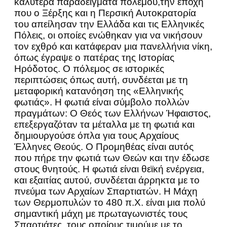
καλύτερα παραδείγματα πολέμου,την εποχή
που ο Ξέρξης και η Περσική Αυτοκρατορία
του απείλησαν την Ελλάδα και τις Ελληνικές
Πόλεις, οι οποίες ενώθηκαν για να νικήσουν
τον εχθρό και κατάφεραν μια πανελλήνια νίκη,
όπως έγραψε ο πατέρας της Ιστορίας
Ηρόδοτος. Ο πόλεμος σε ιστορικές
περιπτώσεις όπως αυτή, συνδέεται με τη
μεταφορική κατανόηση της «Ελληνικής
φωτιάς». Η φωτιά είναι σύμβολο πολλών
πραγμάτων: Ο Θεός των Ελλήνων Ήφαιστος,
επεξεργαζόταν τα μέταλλα με τη φωτιά και
δημιουργούσε όπλα για τους Αρχαίους
Έλληνες Θεούς. Ο Προμηθέας είναι αυτός
που πήρε την φωτιά των Θεών και την έδωσε
στους θνητούς. Η φωτιά είναι θεϊκή ενέργεια,
και εξαιτίας αυτού, συνδέεται άρρηκτα με το
πνεύμα των Αρχαίων Σπαρτιατών. Η Μάχη
των Θερμοπυλών το 480 π.Χ. είναι μια πολύ
σημαντική μάχη με πρωταγωνιστές τους
Σπαρτιάτες, τους οποίους τιμούμε με το