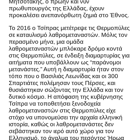
Μητσοτάκης, ο πρώην και νυν
πρωθυπουργός της Ελλάδας, έχουν
προκαλέσει ανεπανόρθωτη ζημιά στο Έθνος.
Το 2016 ο Τσίπρας μετέτρεψε τις Θερμοπύλες
σε καταυλισμό λαθρομεταναστών. Μόλις τον
περασμένο μήνα, μια ομάδα
λαθρομεταναστών μπλόκαρε δρόμο κοντά
στις Θερμοπύλες, σε ένδειξη διαμαρτυρίας για
αιτήματα που υποβάλλουν ως “παράνομοι
μετανάστες.” Αυτή η διαμαρτυρία ήταν στον
τόπο που ο Βασιλιάς Λεωνίδας και οι 300
Σπαρτιάτες πολέμησαν τους Πέρσες, και
θυσιάστηκαν σώζοντας την Ελλάδα και τον
δυτικό κόσμο. Η απόφαση της κυβέρνησης
Τσίπρα να τοποθετήσει ξενοδοχεία
λαθρομεταναστών στις Θερμοπύλες είχε
στόχο να υπονομεύσει την αρχαία ελληνική
ιστορία, καθώς οι λαθρομετανάστες δεν
σεβάστηκαν τον ιερό αυτό χώρο για τον
Ελληνισμό, το άγαλμα του πεσόντος Ήρωα