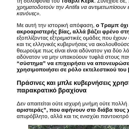
τη δολοφονία του
Τσάρλι Κερκ
. Συνέχισε δ
χρηματοδοτούν την Antifa να αντιμετωπίσουν ε
κανόνες».
Με αυτή την ιστορική απόφαση,
ο Τραμπ όχι
ακροαριστερής βίας, αλλά βάζει φρένο στ
εξοπλίζοντας εξτρεμιστικές ομάδες που έχου
και τις ελληνικές κυβερνήσεις να ακολουθούσα
θεωρούμε πως είναι είναι αδύνατον για δύο 
αδύνατον να μην υπακούουν τυφλά στους παγκ
“σύστημα” να επιχειρήσει να απονευρώσει 
χρησιμοποιήσει σε ρόλο εκτελεστικού του
Πράσινες και μπλε κυβερνήσεις χρησ
παρακρατικό βραχίονα
Δεν απαιτείται ούτε ισχυρή μνήμη ούτε πολλ
αριστεράς”, που αφήνουν στο διάβα τους χ
απυρόβλητο, αλλά και τις ενισχύει παντοιοτρ