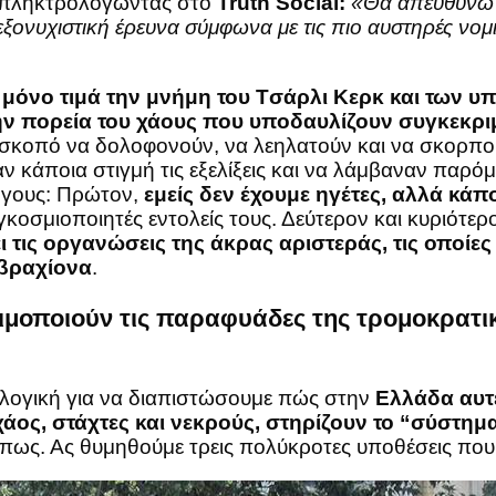
ε, πληκτρολογώντας στο
Truth Social:
«Θα απευθύνω 
ξονυχιστική έρευνα σύμφωνα με τις πιο αυστηρές νομι
 μόνο τιμά την μνήμη του Tσάρλι Κερκ και των
ην πορεία του χάους που υποδαυλίζουν συγκεκρι
ν σκοπό να δολοφονούν, να λεηλατούν και να σκορπο
ν κάποια στιγμή τις εξελίξεις και να λάμβαναν παρόμ
λόγους: Πρώτον,
εμείς δεν έχουμε ηγέτες, αλλά κά
οσμιοποιητές εντολείς τους. Δεύτερον και κυριότερ
τις οργανώσεις της άκρας αριστεράς, τις οποίες 
 βραχίονα
.
ιμοποιούν τις παραφυάδες της τρομοκρατι
ή λογική για να διαπιστώσουμε πώς στην
Ελλάδα
αυτ
άος, στάχτες και νεκρούς, στηρίζουν το “σύστημ
όπως. Ας θυμηθούμε τρεις πολύκροτες υποθέσεις που 