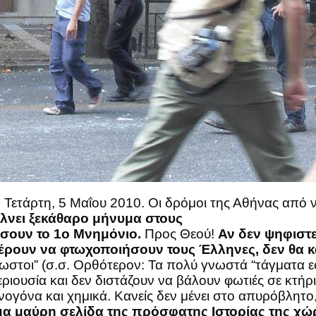
:
Τετάρτη, 5 Μαΐου 2010. Οι δρόμοι της Αθήνας από ν
λνει ξεκάθαρο μήνυμα στους
σουν το 1ο Μνημόνιο.
Προς Θεού!
Αν δεν ψηφιστε
ρουν να φτωχοποιήσουν τους Έλληνες, δεν θα κ
άγνωστοι” (σ.σ. Ορθότερον: Τα πολύ γνωστά “τάγματα
ριουσία και δεν διστάζουν να βάλουν φωτιές σε κτή
ογόνα και χημικά. Κανείς δεν μένει στο απυρόβλητο, 
μα μαύρη σελίδα της πρόσφατης Ιστορίας της χώ