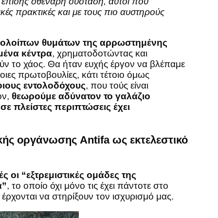
επίσης σθεναρή σύσταση, αυτοί που
κές πρακτικές και με τους πιο αυστηρούς
 υπολοίπων θυμάτων της αρρωστημένης
μένα κέντρα
, χρηματοδοτώντας και
ύν το χάος. Θα ήταν ευχής έργον να βλέπαμε
οιες πρωτοβουλίες, κάτι τέτοιο όμως
ποιους εντολοδόχους
, που τούς είναι
ον,
θεωρούμε αδύνατον το γαλάζιο
σε πλείστες περιπτώσεις έχει
κής οργάνωσης Antifa ως εκτελεστικό
ές οι “εξτρεμιστικές ομάδες της
α”
, το οποίο όχι μόνο τις έχει πάντοτε στο
έρχονται να στηρίξουν τον ισχυρισμό μας.