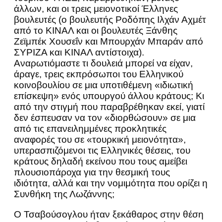
άλλων, και οι τρεις μειονοτικοί Έλληνες
βουλευτές (ο βουλευτής Ροδόπης Ιλχάν Αχμέτ
από το ΚΙΝΑΛ και οι βουλευτές Ξάνθης
Ζεϊμπέκ Χουσεΐν και Μπουρχάν Μπαράν από
ΣΥΡΙΖΑ και ΚΙΝΑΛ αντίστοιχα).
Αναρωτιόμαστε τι δουλειά μπορεί να είχαν,
άραγε, τρεις εκπρόσωποι του Ελληνικού
κοινοβουλίου σε μια υποτιθέμενη «ιδιωτική
επίσκεψη» ενός υπουργού άλλου κράτους; Κι
από την στιγμή που παραβρέθηκαν εκεί, γιατί
δεν έσπευσαν να τον «διορθώσουν» σε μια
από τις επανειλημμένες προκλητικές
αναφορές του σε «τουρκική μειονότητα»,
υπερασπιζόμενοι τις Ελληνικές θέσεις, του
κράτους δηλαδή εκείνου που τους αμείβει
πλουσιοπάροχα για την θεσμική τους
ιδιότητα, αλλά και την νομιμότητα που ορίζει η
Συνθήκη της Λωζάννης;
Ο Τσαβούσογλου ήταν ξεκάθαρος στην θέση