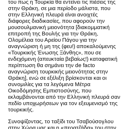
του πως η Τουρκία θα εντείνει τις πιέσεις της
στην Θράκη, σε μια περίοδο μάλιστα, που
στην Ελληνική πλευρά είναι ανοιχτές
διάφορες διαδικασίες, που αφορούν την
μουσουλμανική μειονότητα [διακομματική
επιτροπή της Βουλής για την Θράκη,
Ολομέλεια του Αρείου Πάγου για την
αναγνώριση ή μη της (φευ!) αποκαλούμενης
«Τουρκικής Ένωσης Ξάνθης», που σε
ενδεχόμενη (απευκταία βεβαίως!) καταφατική
περίπτωση θα σημάνει την de facto
αναγνώριση τουρκικής μειονότητας στην
Θράκη], ενώ σε εξέλιξη βρίσκονται και οι
συνομιλίες για τα λεγόμενα Μέτρα
Οικοδόμησης Εμπιστοσύνης, που
εκλαμβάνονται από την Ελληνική πλευρά σαν
πεδίο υποχωρήσεων για τον εξευμενισμό της
τουρκικής.
Συνοψίζοντας, το ταξίδι του Τσαβούσογλου
στην Χώρα μας και η «περατζάδα» του στην