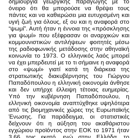
δημιουργία γεωργικής παραγωγής με το
όνειρο ότι θα μπορούσε να θρέψει τους
πάντες και να καθιερώσει μια ευτυχισμένη και
υγιή ζωή για όλους, εξ ου και η αναφορά στο
“ψωμί”. Αυτή ήταν η έννοια της «πρόσκλησης
για ψωμί» που εξέφρασαν οι αναρχικών και
κομμουνιστικών αντιλήψεων φοιτητές μέσω
της ραδιοφωνικής μετάδοσης στην αθηναϊκή
κοινωνία το 1973. Ο ελληνικός λαός μπορεί
να έχει μπερδευτεί με το τι σήμαινε η αναφορά
στο «ψωμί» γιατί κατά τη διάρκεια της
στρατιωτικής διακυβέρνησης του Γιώργου
Παπαδόπουλου η ελληνική οικονομία άνθησε
και δεν υπήρχε έλλειψη τέτοιας ευημερίας.
Υπό την κυβέρνηση Παπαδόπουλου, η
ελληνική οικονομία αναπτύχθηκε υψηλότερα
από τις βιομηχανικές χώρες της Ευρωπαϊκής
Ένωσης. Για παράδειγμα, οι στατιστικές
δείχνουν ότι η αύξηση του ακαθάριστου
εγχώριου προϊόντος στην ΕΟΚ το 1971 ήταν
3,66 τοις εκατό, ενώ στην Ελλάδα, το