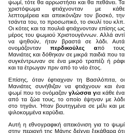
ψωμί, τότε θα αρρωστήσει και θα πεθάνει. Τα
χριστόψωμα φτιάχνονταν με κάθε
λεπτομέρεια και απεικόνιζαν τον βοσκό, την
τσάντα του, το προσωπικό, το σκυλί του κλπ.
Οι κότες και τα πουλιά φτιάχνονταν επίσης ως
μέρος του ψωμιού Χριστουγέννων. Αλλά αντί
να ψηθούν, ήταν βραστά σε λάδι. Αυτά
ονομάζονταν
περδικούλες α
πό τους
Μανιάτες και δόθηκαν σε μικρά παιδιά που τα
συγκέντρωναν σε ένα μικρό τραπέζι ή ράφι
και τα έτρωγαν πριν από το νέο έτος.
Επίσης, όταν έφτιαχναν τη Βασιλόπιτα, οι
Μανιάτες συνήθιζαν να φτιάχνουν και ένα
ψωμί που το ονόμαζαν
γλώσσα γ
ια κάθε ένα
από τα ζώα τους, το οποίο έψηναν με λάδι
στο τηγάνι. Ήταν βουτηγμένα σε μέλι και με
ψιλοκομμένα καρύδια.
Αυτή η εθνογραφική απεικόνιση για το ψωμί
στην περιοχή της Μάνης δείχνει ξεκάθαρα ότι