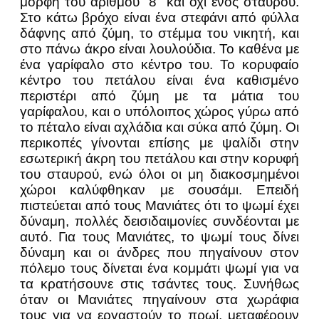
μορφή του αριθμού “8” και όχι ενός σταυρού.
Στο κάτω βρόχο είναι ένα στεφάνι από φύλλα
δάφνης από ζύμη, το στέμμα του νικητή, και
στο πάνω άκρο είναι λουλούδια. Το καθένα με
ένα γαρίφαλο στο κέντρο του. Το κορυφαίο
κέντρο του πετάλου είναι ένα καθισμένο
περιστέρι από ζύμη με τα μάτια του
γαρίφαλου, και ο υπόλοιπος χώρος γύρω από
το πέταλο είναι αχλάδια και σύκα από ζύμη. Οι
περικοπές γίνονται επίσης με ψαλίδι στην
εσωτερική άκρη του πετάλου και στην κορυφή
του σταυρού, ενώ όλοι οι μη διακοσμημένοι
χώροι καλύφθηκαν με σουσάμι. Επειδή
πιστεύεται από τους Μανιάτες ότι το ψωμί έχει
δύναμη, πολλές δεισιδαιμονίες συνδέονται με
αυτό. Για τους Μανιάτες, το ψωμί τους δίνει
δύναμη και οι άνδρες που πηγαίνουν στον
πόλεμο τους δίνεται ένα κομμάτι ψωμί για να
τα κρατήσουνε στις τσάντες τους. Συνήθως
όταν οι Μανιάτες πηγαίνουν στα χωράφια
τους για να εργαστούν το πρωί, μεταφέρουν