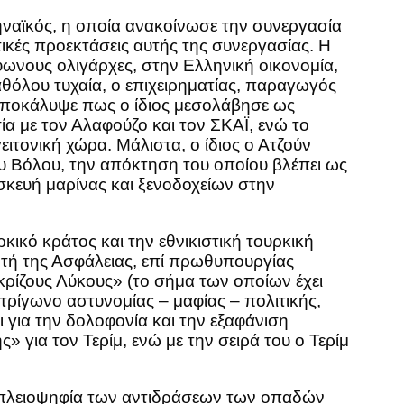
ηναϊκός, η οποία ανακοίνωσε την συνεργασία
τικές προεκτάσεις αυτής της συνεργασίας. Η
ωνους ολιγάρχες, στην Ελληνική οικονομία,
θόλου τυχαία, ο επιχειρηματίας, παραγωγός
, αποκάλυψε πως ο ίδιος μεσολάβησε ως
ία με τον Αλαφούζο και τον ΣΚΑΪ, ενώ το
ιτονική χώρα. Μάλιστα, ο ίδιος ο Ατζούν
ου Βόλου, την απόκτηση του οποίου βλέπει ως
σκευή μαρίνας και ξενοδοχείων στην
κικό κράτος και την εθνικιστική τουρκική
υντή της Ασφάλειας, επί πρωθυπουργίας
κρίζους Λύκους» (το σήμα των οποίων έχει
τρίγωνο αστυνομίας – μαφίας – πολιτικής,
 για την δολοφονία και την εξαφάνιση
για τον Τερίμ, ενώ με την σειρά του ο Τερίμ
κή πλειοψηφία των αντιδράσεων των οπαδών