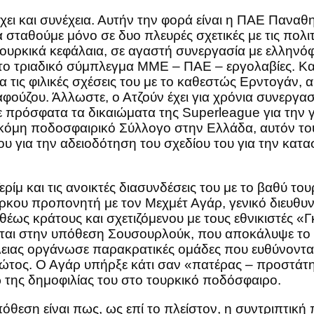
χει και συνέχεια. Αυτήν την φορά είναι η ΠΑΕ Παναθ
 σταθούμε μόνο σε δυο πλευρές σχετικές με τις πολι
υρκικά κεφάλαια, σε αγαστή συνεργασία με ελληνόφ
 στο τριαδικό σύμπλεγμα ΜΜΕ – ΠΑΕ – εργολαβίες. Κα
για τις φιλικές σχέσεις του με το καθεστώς Ερντογάν
φούζου. Άλλωστε, ο Ατζούν έχει για χρόνια συνεργασ
 πρόσφατα τα δικαιώματα της Superleague για την γε
ν ακόμη ποδοσφαιρικό Σύλλογο στην Ελλάδα, αυτόν τ
 για την αδειοδότηση του σχεδίου του για την κατα
ίμ και τις ανοικτές διασυνδέσεις του με το βαθύ τουρ
ούρκου προπονητή με τον Μεχμέτ Αγάρ, γενικό διευθ
ως κράτους και σχετιζόμενου με τους εθνικιστές «Γ
κεται στην υπόθεση Σουσουρλούκ, που αποκάλυψε το 
λειας οργάνωσε παρακρατικές ομάδες που ευθύνονται
ος. Ο Αγάρ υπήρξε κάτι σαν «πατέρας – προστάτης» 
 της δημοφιλίας του στο τουρκικό ποδόσφαιρο.
όθεση είναι πως, ως επί το πλείστον, η συντριπτι