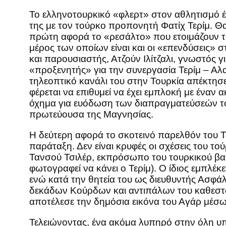
Το ελληνοτουρκικό «φλερτ» στον αθλητισμό έ
της με τον τούρκο προπονητή Φατίχ Τερίμ. Θα
πρώτη αφορά το «ρεσάλτο» που ετοιμάζουν το
μέρος των οποίων είναι και οι «επενδύσεις»
και παρουσιαστής, Ατζούν Ιλίτζαλι, γνωστός 
«προξενητής» για την συνεργασία Τερίμ – Αλα
τηλεοπτικό κανάλι του στην Τουρκία απέκτησε
φέρεται να επιθυμεί να έχει εμπλοκή με ένα
όχημα για ευόδωση των διαπραγματεύσεών του
πρωτεύουσα της Μαγνησίας.
Η δεύτερη αφορά το σκοτεινό παρελθόν του Τερ
παράταξη. Δεν είναι κρυφές οι σχέσεις του τ
Τανσού Τσιλέρ, εκπρόσωπο του τουρκικού βαθέ
φωτογραφεί να κάνει ο Τερίμ). Ο ίδιος εμπλέ
ενώ κατά την θητεία του ως διευθυντής Ασφά
δεκάδων Κούρδων και αντιπάλων του καθεστώτ
αποτέλεσε την δημόσια εικόνα του Αγάρ μέσω
Τελειώνοντας, ένα ακόμα λυπηρό στην όλη υπ