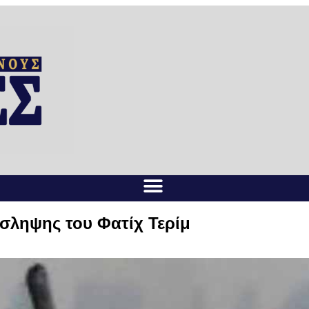
όσληψης του Φατίχ Τερίμ