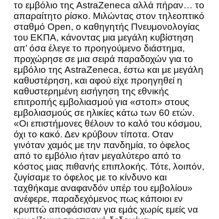
το εμβόλιο της AstraZeneca αλλά πήραν… το
απαραίτητο ρίσκο. Μιλώντας στον τηλεοπτικό
σταθμό Open, ο καθηγητής Πνευμονολογίας
του ΕΚΠΑ, κάνοντας μια μεγάλη κυβίστηση
απ’ όσα έλεγε το προηγούμενο διάστημα,
προχώρησε σε μια σειρά παραδοχών για το
εμβόλιο της AstraZeneca, έστω και με μεγάλη
καθυστέρηση, και αφού είχε προηγηθεί η
καθυστερημένη εισήγηση της εθνικής
επιτροπής εμβολιασμού για «στοπ» στους
εμβολιασμούς σε ηλικίες κάτω των 60 ετών.
«Οι επιστήμονες θέλουν το καλό του κόσμου,
όχι το κακό. Δεν κρύβουν τίποτα. Οταν
γινόταν χαμός με την πανδημία, το όφελος
από το εμβόλιο ήταν μεγαλύτερο από το
κόστος μιας πιθανής επιπλοκής. Τότε, λοιπόν,
ζυγίσαμε το όφελος με το κίνδυνο και
ταχθήκαμε αναφανδόν υπέρ του εμβολίου»
ανέφερε, παραδεχόμενος πως κάποιοι εν
κρυπτώ αποφάσισαν για εμάς χωρίς εμείς να