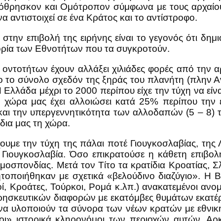
μόθρησκον και Ομότροπον σύμφωνα με τους αρχαί
να αντιστοιχεί σε ένα Κράτος και το αντίστροφο.
την επιβολή της ειρήνης είναι το γεγονός ότι δημ
ρία των Εθνοτήτων που τα συγκροτούν.
 οντοτήτων έχουν αλλάξει χιλιάδες φορές από την 
ο το σύνολο σχεδόν της ξηράς του πλανήτη (πλην Α
 Ελλάδα μέχρι το 2000 περίπου είχε την τύχη να είν
χώρα μας έχει αλλοιώσει κατά 25% περίπου την ε
 και την υπεργεννητικότητα των αλλοδαπών (5 – 8) 
δια μας τη χώρα.
υμε την τύχη της πάλαι ποτέ Γιουγκοσλαβίας, της Λ
 Γιουγκοσλαβία. Όσο επικρατούσε η κάθετη επιβολ
οσπονδίας. Μετά τον Τίτο τα κρατίδια Κροατίας, Σ
τοποιήθηκαν με σχετικά «βελούδινο διαζύγιο». Η Β
ί, Κροάτες, Τούρκοι, Ρομά κ.λπ.) ανακατεμένοι αν
ρησκευτικών διαφορών με εκατόμβες θυμάτων εκατέρω
 να υλοποιούν τα σύνορα των νέων κρατών με εθνική
οι» ιστορικά κληρονόμοι των περιοχών αυτών. Αρ