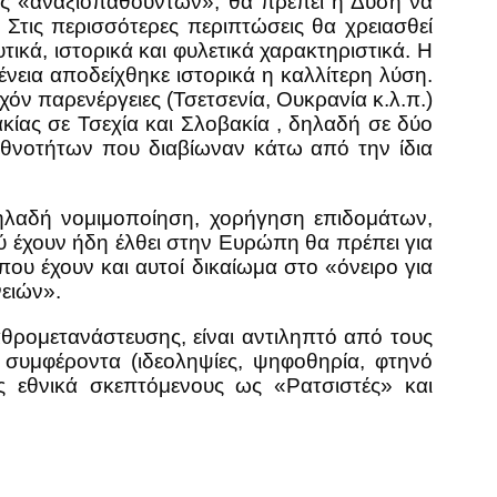
ς «αναξιοπαθούντων», θα πρέπει η Δύση να
 Στις περισσότερες περιπτώσεις θα χρειασθεί
κά, ιστορικά και φυλετικά χαρακτηριστικά. Η
νεια αποδείχθηκε ιστορικά η καλλίτερη λύση.
όν παρενέργειες (Τσετσενία, Ουκρανία κ.λ.π.)
ίας σε Τσεχία και Σλοβακία , δηλαδή σε δύο
 εθνοτήτων που διαβίωναν κάτω από την ίδια
δηλαδή νομιμοποίηση, χορήγηση επιδομάτων,
πού έχουν ήδη έλθει στην Ευρώπη θα πρέπει για
που έχουν και αυτοί δικαίωμα στο «όνειρο για
ειών».
ρομετανάστευσης, είναι αντιληπτό από τους
 συμφέροντα (ιδεοληψίες, ψηφοθηρία, φτηνό
ς εθνικά σκεπτόμενους ως «Ρατσιστές» και