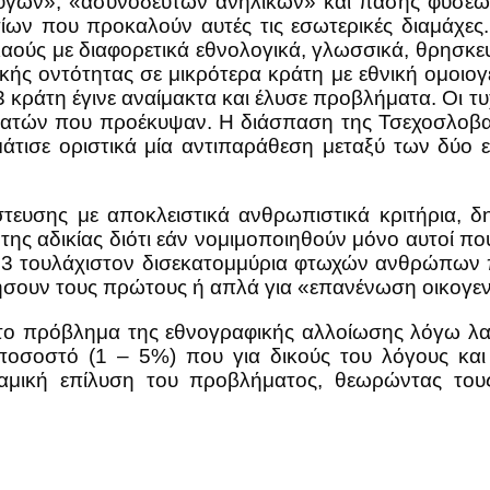
ύγων», «ασυνόδευτών ανηλίκων» και πάσης φύσεω
ίων που προκαλούν αυτές τις εσωτερικές διαμάχες.
ύς με διαφορετικά εθνολογικά, γλωσσικά, θρησκευτι
ής οντότητας σε μικρότερα κράτη με εθνική ομοιογέ
κράτη έγινε αναίμακτα και έλυσε προβλήματα. Οι τυχ
κρατών που προέκυψαν. Η διάσπαση της Τσεχοσλοβακ
ρμάτισε οριστικά μία αντιπαράθεση μεταξύ των δύο
τευσης με αποκλειστικά ανθρωπιστικά κριτήρια, 
είο της αδικίας διότι εάν νομιμοποιηθούν μόνο αυτοί 
α 1,3 τουλάχιστον δισεκατομμύρια φτωχών ανθρώπων 
ήσουν τους πρώτους ή απλά για «επανένωση οικογεν
ο πρόβλημα της εθνογραφικής αλλοίωσης λόγω λαθ
ποσοστό (1 – 5%) που για δικούς του λόγους και
υναμική επίλυση του προβλήματος, θεωρώντας του