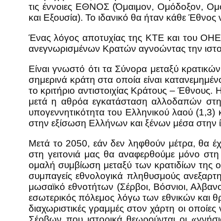
τις έννοιες ΕΘΝΟΣ (Όμαιμον, Ομόδοξον, Ο
και Εξουσία). Το ιδανικό θα ήταν κάθε Έθνος 
Ένας λόγος αποτυχίας της ΚΤΕ και του ΟΗΕ σ
ανεγνωρισμένων Κρατών αγνοώντας την ιστο
Είναι γνωστό ότι τα Σύνορα μεταξύ κρατικών
σημερινά κράτη στα οποία είναι κατανεμημέν
το κριτήριο αντιστοιχίας Κράτους – Έθνους. Η
μετά η αθρόα εγκατάσταση αλλοδαπών στη 
υπογεννητικότητα του Ελληνικού λαού (1,3)
στην εξίσωση Ελλήνων και ξένων μέσα στην ί
Μετά το 2050, εάν δεν ληφθούν μέτρα, θα έχο
στη γειτονιά μας θα αναφερθούμε μόνο στη
ομαλή συμβίωση μεταξύ των κρατιδίων της ομ
συμπαγείς εθνολογικά πληθυσμούς ανεξαρτη
μωσαϊκό εθνοτήτων (Σέρβοι, Βόσνιοι, Αλβανο
εσωτερικός πόλεμος λόγω των εθνικών και θ
διαχωριστικές γραμμές στον χάρτη οι οποίες
Σέρβων που ιστορικά θεωρούνται οι «γνήσι