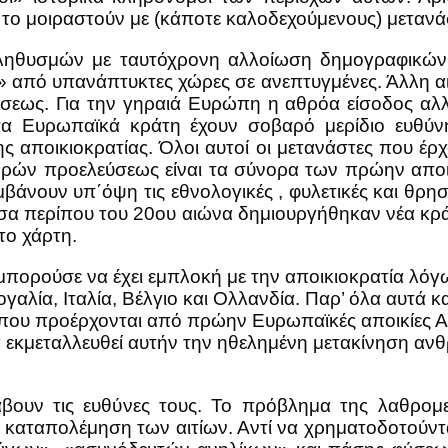
 το μοιραστούν με (κάποτε καλοδεχούμενους) μετανά
ς πληθυσμών με ταυτόχρονη αλλοίωση δημογραφικώ
 από υπανάπτυκτες χώρες σε ανεπτυγμένες. Άλλη αιτία
ύσεως. Για την γηραιά Ευρώπη η αθρόα είσοδος αλ
 τα Ευρωπαϊκά κράτη έχουν σοβαρό μερίδιο ευθύ
ης αποικιοκρατίας. Όλοι αυτοί οι μετανάστες που 
ρών προελεύσεως είναι τα σύνορα των πρώην αποικι
άνουν υπ΄όψη τις εθνολογικές , φυλετικές και θρη
σα περίπου του 20ου αιώνα δημιουργήθηκαν νέα κρά
το χάρτη.
πορούσε να έχει εμπλοκή με την αποικιοκρατία λόγ
ογαλία, Ιταλία, Βέλγιο και Ολλανδία. Παρ’ όλα αυτά 
ου προέρχονται από πρώην Ευρωπαϊκές αποικίες Αφ
 να εκμεταλλευθεί αυτήν την ηθελημένη μετακίνηση α
υν τις ευθύνες τους. Το πρόβλημα της λαθρομετ
καταπολέμηση των αιτίων. Αντί να χρηματοδοτούντ