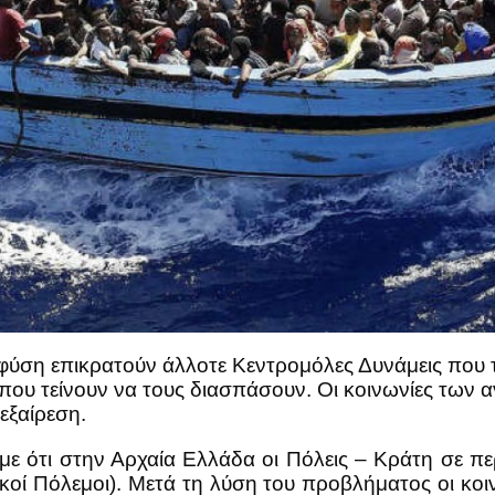
 φύση επικρατούν άλλοτε Κεντρομόλες Δυνάμεις που 
 που τείνουν να τους διασπάσουν. Οι κοινωνίες των 
εξαίρεση.
ε ότι στην Αρχαία Ελλάδα οι Πόλεις – Κράτη σε π
ικοί Πόλεμοι). Μετά τη λύση του προβλήματος οι κοιν