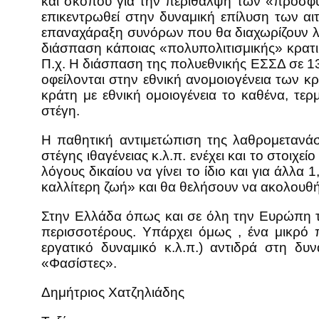
και σκοπού για την περίθαλψη των «προσφ
επικεντρωθεί στην δυναμική επίλυση των αιτ
επαναχάραξη συνόρων που θα διαχωρίζουν λαο
διάσπαση κάποιας «πολυπολιτισμικής» κρατικ
Π.χ. Η διάσπαση της πολυεθνικής ΕΣΣΔ σε 13 
οφείλονται στην εθνική ανομοιογένεια των 
κράτη με εθνική ομοιογένεια το καθένα, τε
στέγη.
Η παθητική αντιμετώπιση της λαθρομετανάσ
στέγης ιθαγένειας κ.λ.π. ενέχει και το στοιχ
λόγους δικαίου να γίνει το ίδιο και για άλλ
καλλίτερη ζωή» και θα θελήσουν να ακολουθ
Στην Ελλάδα όπως και σε όλη την Ευρώπη τ
περισσοτέρους. Υπάρχει όμως , ένα μικρό 
εργατικό δυναμικό κ.λ.π.) αντιδρά στη δ
«Φασίστες».
Δημήτριος Χατζηλιάδης