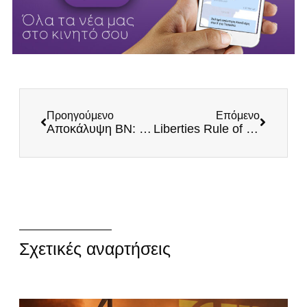
Προηγούμενο
Επόμενο
Αποκάλυψη BN: Στο 6-7% η πολιτική επιρροή Κασιδιάρη σύμφωνα με μετρήσεις γνωστού δημοσκόπου
Liberties Rule of Law: Συνεχίζεται αμείωτο το Όργιο Διαφθοράς στη Μεταπολιτευτική Ελλάδα
Σχετικές αναρτήσεις