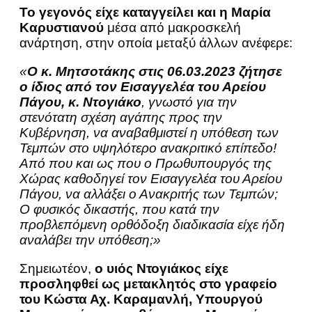
Το γεγονός είχε καταγγείλει και η Μαρία
Καρυστιανού
μέσα από μακροσκελή
ανάρτηση, στην οποία μεταξύ άλλων ανέφερε:
«
Ο κ. Μητσοτάκης στις 06.03.2023 ζήτησε
ο ίδιος από τον Εισαγγελέα του Αρείου
Πάγου, κ. Ντογιάκο
, γνωστό για την
στενότατη σχέση αγάπης προς την
Κυβέρνηση, να αναβαθμιστεί η υπόθεση των
Τεμπών στο υψηλότερο ανακριτικό επίπεδο!
Από που και ως που ο Πρωθυπουργός της
Χώρας καθοδηγεί τον Εισαγγελέα του Αρείου
Πάγου, να αλλάξει ο Ανακριτής των Τεμπών;
Ο φυσικός δικαστής, που κατά την
προβλεπόμενη ορθόδοξη διαδικασία είχε ήδη
αναλάβει την υπόθεση;»
Σημειωτέον,
ο υιός Ντογιάκος είχε
προσληφθεί ως μετακλητός στο γραφείο
του Κώστα Αχ. Καραμανλή, Υπουργού