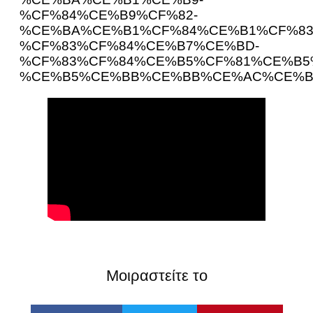
%CF%84%CE%B9%CF%82-
%CE%BA%CE%B1%CF%84%CE%B1%CF%83
%CF%83%CF%84%CE%B7%CE%BD-
%CF%83%CF%84%CE%B5%CF%81%CE%B5
%CE%B5%CE%BB%CE%BB%CE%AC%CE%B
Μοιραστείτε το