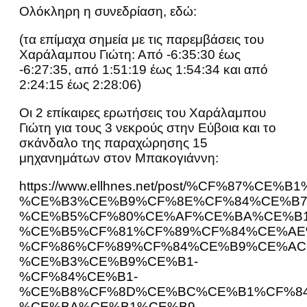
Ολόκληρη η συνεδρίαση, εδώ:
(τα επίμαχα σημεία με τις παρεμβάσεις του
Χαράλαμπου Γιώτη: Από -6:35:30 έως
-6:27:35, από 1:51:19 έως 1:54:34 και από
2:24:15 έως 2:28:06)
Οι 2 επίκαιρες ερωτήσεις του Χαράλαμπου
Γιώτη για τους 3 νεκρούς στην Εύβοια και το
σκάνδαλο της παραχώρησης 15
μηχανημάτων στον Μπακογιάννη:
https://www.ellhnes.net/post/%CF%8
%CE%B3%CE%B9%CF%8E%CF%84%CE%B7
%CE%B5%CF%80%CE%AF%CE%BA%CE%B1
%CE%B5%CF%81%CF%89%CF%84%CE%AE
%CF%86%CF%89%CF%84%CE%B9%CE%AC
%CE%B3%CE%B9%CE%B1-
%CF%84%CE%B1-
%CE%B8%CF%8D%CE%BC%CE%B1%CF%84
%CE%BA%CE%B1%CE%B9-