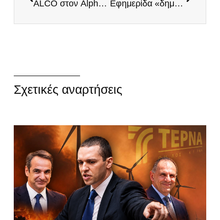
ALCO στον Alpha: Δυναμική άνοδος και η μεγαλύτερη συσπείρωση για το Εθνικό Κόμμα ΕΛΛΗΝΕΣ
Εφημερίδα «δημοκρατία»: «Με τριτοκοσμική υφή η αντισυνταγματική μεθόδευση για τους ΕΛΛΗΝΕΣ! Αφαιρεί εκλογική δύναμη ο Κασιδιάρης από τη ΝΔ»
Σχετικές αναρτήσεις