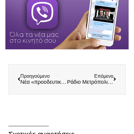
Προηγούμενο
Επόμενο
Νέα «προοδευτική» πρωτοβουλία Κούλη: Φτιάχνει Επιτροπή για τους ΛΟΑΤΚΙ!
Ράδιο Μετρόπολις 95.5: Συνέντευξη Ιατροδικαστή Ματθαίου Τσούγκα με αποκαλύψεις για κορωνοϊό