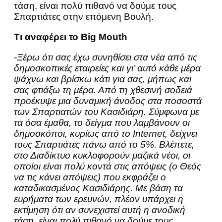
τάση, είναι πολύ πιθανό να δούμε τους
Σπαρτιάτες στην επόμενη Βουλή.
Τι αναφέρει το Β
ig
Mouth
-Ξέρω ότι σας έχω συνηθίσει στα νέα από τις
δημοσκοπικές εταιρείες και γι’ αυτό κάθε μέρα
ψάχνω και βρίσκω κάτι για σας, μήπως και
σας φτιάξω τη μέρα. Από τη χθεσινή σοδειά
προέκυψε μια δυναμική άνοδος στα ποσοστά
των Σπαρτιατών του Κασιδιάρη. Σύμφωνα με
τα όσα έμαθα, το δείγμα που λαμβάνουν οι
δημοσκόποι, κυρίως από το
Internet
, δείχνει
τους Σπαρτιάτες πάνω από το 5%. Βλέπετε,
στο Διαδίκτυο κυκλοφορούν μαζικά νέοι, οι
οποίοι είναι πολύ κοντά στις απόψεις (ο Θεός
να τις κάνει απόψεις) που εκφράζει ο
καταδικασμένος Κασιδιάρης. Με βάση τα
ευρήματα των ερευνών, πλέον υπάρχει η
εκτίμηση ότι αν συνεχιστεί αυτή η ανοδική
τάση, είναι πολύ πιθανό να δούμε τους