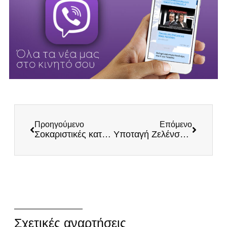
Προηγούμενο
Επόμενο
Σοκαριστικές καταγγελίες Πετράκη: Το παράνομο φορτίο των 20 τόνων και οι σχέσεις Μεγάρου Μαξίμου με το οργανωμένο έγκλημα
Υποταγή Ζελένσκι στον Σουλτάνο Ερντογάν – Εκτεθειμένος ο Μητσοτάκης
Σχετικές αναρτήσεις