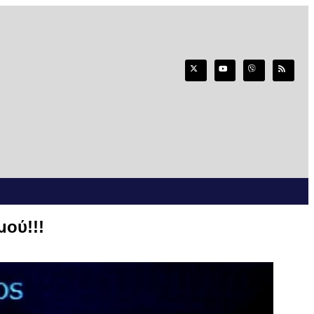
μού!!!