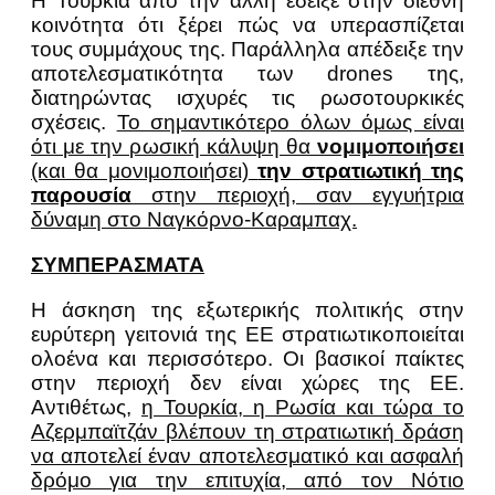
Η Τουρκία από την άλλη έδειξε στην διεθνή
κοινότητα ότι ξέρει πώς να υπερασπίζεται
τους συμμάχους της. Παράλληλα απέδειξε την
αποτελεσματικότητα των drones της,
διατηρώντας ισχυρές τις ρωσοτουρκικές
σχέσεις.
Το σημαντικότερο όλων όμως είναι
ότι με την ρωσική κάλυψη θα
νομιμοποιήσει
(και θα μονιμοποιήσει)
την στρατιωτική της
παρουσία
στην περιοχή, σαν εγγυήτρια
δύναμη στο Ναγκόρνο-Καραμπαχ.
ΣΥΜΠΕΡΑΣΜΑΤΑ
Η άσκηση της εξωτερικής πολιτικής στην
ευρύτερη γειτονιά της ΕΕ στρατιωτικοποιείται
ολοένα και περισσότερο. Οι βασικοί παίκτες
στην περιοχή δεν είναι χώρες της ΕΕ.
Αντιθέτως,
η Τουρκία, η Ρωσία και τώρα το
Αζερμπαϊτζάν βλέπουν τη στρατιωτική δράση
να αποτελεί έναν αποτελεσματικό και ασφαλή
δρόμο για την επιτυχία, από τον Νότιο