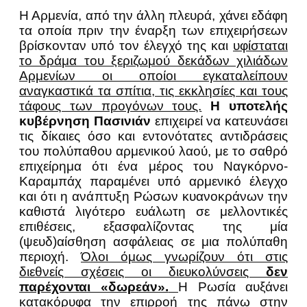
Η Αρμενία, από την άλλη πλευρά, χάνει εδάφη
τα οποία πριν την έναρξη των επιχειρήσεων
βρίσκονταν υπό τον έλεγχό της και
υφίσταται
το δράμα του ξεριζωμού δεκάδων χιλιάδων
Αρμενίων οι οποίοι εγκαταλείπουν
αναγκαστικά τα σπίτια, τις εκκλησίες και τους
τάφους των προγόνων τους.
Η υποτελής
κυβέρνηση Πασινιάν
επιχειρεί να κατευνάσει
τις δίκαιες όσο και εντονότατες αντιδράσεις
του πολύπαθου αρμενικού λαού, με το σαθρό
επιχείρημα ότι ένα μέρος του Ναγκόρνο-
Καραμπάχ παραμένει υπό αρμενικό έλεγχο
και ότι η ανάπτυξη Ρώσων κυανοκράνων την
καθιστά λιγότερο ευάλωτη σε μελλοντικές
επιθέσεις, εξασφαλίζοντας της μία
(ψευδ)αίσθηση ασφάλειας σε μια πολύπαθη
περιοχή.
Όλοι όμως γνωρίζουν ότι στις
διεθνείς σχέσεις οι διευκολύνσεις
δεν
παρέχονται «δωρεάν».
Η Ρωσία αυξάνει
κατακόρυφα την επιρροή της πάνω στην