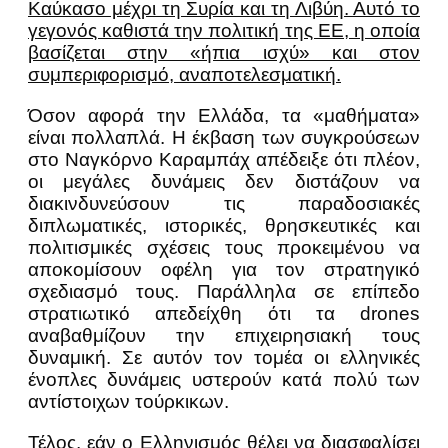
Καύκασο μέχρι τη Συρία και τη Λιβύη. Αυτό το
γεγονός καθιστά την πολιτική της ΕΕ, η οποία
βασίζεται στην «ήπια ισχύ» και στον
συμπεριφορισμό, αναποτελεσματική.
Όσον αφορά την Ελλάδα, τα «μαθήματα»
είναι πολλαπλά. Η έκβαση των συγκρούσεων
στο Ναγκόρνο Καραμπάχ απέδειξε ότι πλέον,
οι μεγάλες δυνάμεις δεν διστάζουν να
διακινδυνεύσουν τις παραδοσιακές
διπλωματικές, ιστορικές, θρησκευτικές και
πολιτισμικές σχέσεις τους προκειμένου να
αποκομίσουν οφέλη για τον στρατηγικό
σχεδιασμό τους. Παράλληλα σε επίπεδο
στρατιωτικό απεδείχθη ότι τα drones
αναβαθμίζουν την επιχειρησιακή τους
δυναμική. Σε αυτόν τον τομέα οι ελληνικές
ένοπλες δυνάμεις υστερούν κατά πολύ των
αντίστοιχων τούρκικων.
Τέλος, εάν ο Ελληνισμός θέλει να διασφαλίσει