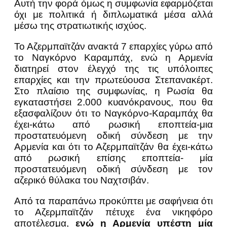
Αυτή την φορά όμως η συμφωνία εφαρμόζεται
όχι με πολιτικά ή διπλωματικά μέσα αλλά
μέσω της στρατιωτικής ισχύος.
Το Αζερμπαϊτζάν ανακτά 7 επαρχίες γύρω από
το Ναγκόρνο Καραμπάχ, ενώ η Αρμενία
διατηρεί στον έλεγχό της τις υπόλοιπες
επαρχίες και την πρωτεύουσα Στεπανακέρτ.
Στο πλαίσιο της συμφωνίας, η Ρωσία θα
εγκαταστήσει 2.000 κυανόκρανους, που θα
εξασφαλίζουν ότι το Ναγκόρνο-Καραμπάχ θα
έχει-κάτω από ρωσική εποπτεία-μια
προστατευόμενη οδική σύνδεση με την
Αρμενία και ότι το Αζερμπαϊτζάν θα έχει-κάτω
από ρωσική επίσης εποπτεία- μία
προστατευόμενη οδική σύνδεση με τον
αζερικό θύλακα του Ναχτσιβάν.
Από τα παραπάνω προκύπτει με σαφήνεια ότι
το Αζερμπαϊτζάν πέτυχε ένα νικηφόρο
αποτέλεσμα,
ενώ η Αρμενία υπέστη μία