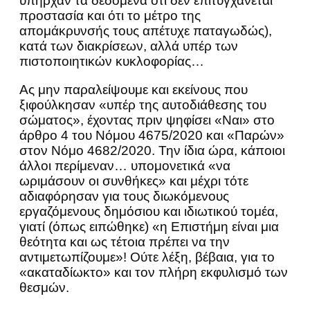
υπήρχαν τα δεδομένα ότι δεν επιτυγχάνεται
προστασία και ότι το μέτρο της
απομάκρυνσής τους απέτυχε παταγωδώς),
κατά των διακρίσεων, αλλά υπέρ των
πιστοποιητικών κυκλοφορίας…
Ας μην παραλείψουμε και εκείνους που
ξιφούλκησαν «υπέρ της αυτοδιάθεσης του
σώματος», έχοντας πριν ψηφίσει «Ναι» στο
άρθρο 4 του Νόμου 4675/2020 και «Παρών»
στον Νόμο 4682/2020. Την ίδια ώρα, κάποιοι
άλλοι περίμεναν… υπομονετικά «να
ωριμάσουν οι συνθήκες» και μέχρι τότε
αδιαφόρησαν για τους διωκόμενους
εργαζόμενους δημόσιου και ιδιωτικού τομέα,
γιατί (όπως ειπώθηκε) «η Επιστήμη είναι μια
θεότητα και ως τέτοια πρέπει να την
αντιμετωπίζουμε»! Ούτε λέξη, βέβαια, για το
«ακαταδίωκτο» και τον πλήρη εκφυλισμό των
θεσμών.