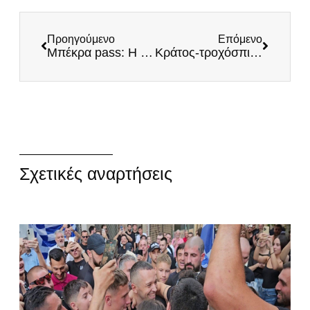
Προηγούμενο
Επόμενο
Mπέκρα pass: Η δικαίωση των βαρελοφρόνων με υπογραφή Κυρανάκη
Κράτος-τροχόσπιτο: Η ΝΔ νομοθετεί στο πόδι και κάνει πίσω μόλις «φωνάξει» ο κόσμος
Σχετικές αναρτήσεις