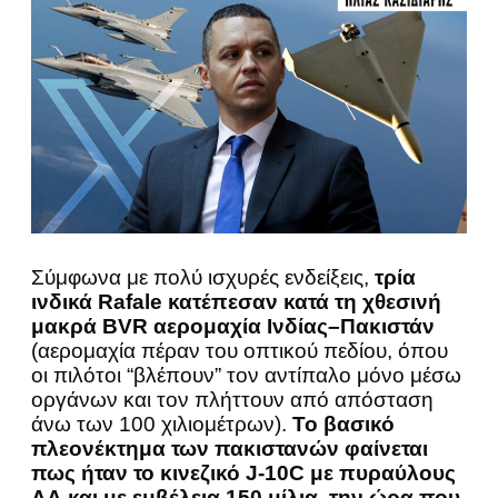
Σύμφωνα με πολύ ισχυρές ενδείξεις,
τρία
ινδικά Rafale κατέπεσαν κατά τη χθεσινή
μακρά BVR αερομαχία Ινδίας–Πακιστάν
(αερομαχία πέραν του οπτικού πεδίου, όπου
οι πιλότοι “βλέπουν” τον αντίπαλο μόνο μέσω
οργάνων και τον πλήττουν από απόσταση
άνω των 100 χιλιομέτρων).
Το βασικό
πλεονέκτημα των πακιστανών φαίνεται
πως ήταν το κινεζικό J-10C με πυραύλους
ΑΑ και με εμβέλεια 150 μίλια, την ώρα που