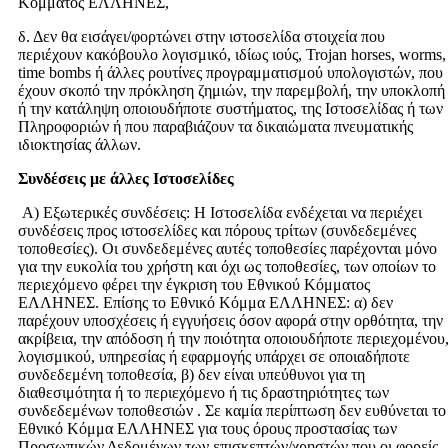
Κόμματος ΕΛΛΗΝΕΣ,
δ. Δεν θα εισάγει/φορτώνει στην ιστοσελίδα στοιχεία που
περιέχουν κακόβουλο λογισμικό, ιδίως ιούς, Trojan horses, worms,
time bombs ή άλλες ρουτίνες προγραμματισμού υπολογιστών, που
έχουν σκοπό την πρόκληση ζημιών, την παρεμβολή, την υποκλοπή
ή την κατάληψη οποιουδήποτε συστήματος, της Ιστοσελίδας ή των
Πληροφοριών ή που παραβιάζουν τα δικαιώματα πνευματικής
ιδιοκτησίας άλλων.
Συνδέσεις με άλλες Ιστοσελίδες
Α) Εξωτερικές συνδέσεις: Η Ιστοσελίδα ενδέχεται να περιέχει
συνδέσεις προς ιστοσελίδες και πόρους τρίτων (συνδεδεμένες
τοποθεσίες). Οι συνδεδεμένες αυτές τοποθεσίες παρέχονται μόνο
για την ευκολία του χρήστη και όχι ως τοποθεσίες, των οποίων το
περιεχόμενο φέρει την έγκριση του Εθνικού Κόμματος
ΕΛΛΗΝΕΣ. Επίσης το Εθνικό Κόμμα ΕΛΛΗΝΕΣ: α) δεν
παρέχουν υποσχέσεις ή εγγυήσεις όσον αφορά στην ορθότητα, την
ακρίβεια, την απόδοση ή την ποιότητα οποιουδήποτε περιεχομένου
λογισμικού, υπηρεσίας ή εφαρμογής υπάρχει σε οποιαδήποτε
συνδεδεμένη τοποθεσία, β) δεν είναι υπεύθυνοι για τη
διαθεσιμότητα ή το περιεχόμενο ή τις δραστηριότητες των
συνδεδεμένων τοποθεσιών . Σε καμία περίπτωση δεν ευθύνεται το
Εθνικό Κόμμα ΕΛΛΗΝΕΣ για τους όρους προστασίας των
Προσωπικών Δεδομένων των επισκεπτών/χρηστών που οι φορείς