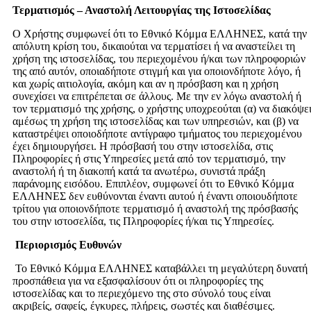
Τερματισμός – Αναστολή Λειτουργίας της Ιστοσελίδας
Ο Χρήστης συμφωνεί ότι το Εθνικό Κόμμα ΕΛΛΗΝΕΣ, κατά την
απόλυτη κρίση του, δικαιούται να τερματίσει ή να αναστείλει τη
χρήση της ιστοσελίδας, του περιεχομένου ή/και των πληροφοριών
της από αυτόν, οποιαδήποτε στιγμή και για οποιονδήποτε λόγο, ή
και χωρίς αιτιολογία, ακόμη και αν η πρόσβαση και η χρήση
συνεχίσει να επιτρέπεται σε άλλους. Με την εν λόγω αναστολή ή
τον τερματισμό της χρήσης, ο χρήστης υποχρεούται (α) να διακόψε
αμέσως τη χρήση της ιστοσελίδας και των υπηρεσιών, και (β) να
καταστρέψει οποιοδήποτε αντίγραφο τμήματος του περιεχομένου
έχει δημιουργήσει. Η πρόσβασή του στην ιστοσελίδα, στις
Πληροφορίες ή στις Υπηρεσίες μετά από τον τερματισμό, την
αναστολή ή τη διακοπή κατά τα ανωτέρω, συνιστά πράξη
παράνομης εισόδου. Επιπλέον, συμφωνεί ότι το Εθνικό Κόμμα
ΕΛΛΗΝΕΣ δεν ευθύνονται έναντι αυτού ή έναντι οποιουδήποτε
τρίτου για οποιονδήποτε τερματισμό ή αναστολή της πρόσβασής
του στην ιστοσελίδα, τις Πληροφορίες ή/και τις Υπηρεσίες.
Περιορισμός Ευθυνών
Το Εθνικό Κόμμα ΕΛΛΗΝΕΣ καταβάλλει τη μεγαλύτερη δυνατή
προσπάθεια για να εξασφαλίσουν ότι οι πληροφορίες της
ιστοσελίδας και το περιεχόμενο της στο σύνολό τους είναι
ακριβείς, σαφείς, έγκυρες, πλήρεις, σωστές και διαθέσιμες.