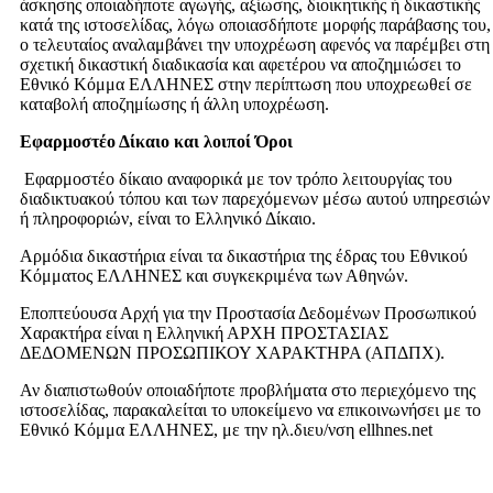
άσκησης οποιαδήποτε αγωγής, αξίωσης, διοικητικής ή δικαστικής
κατά της ιστοσελίδας, λόγω οποιασδήποτε μορφής παράβασης του,
ο τελευταίος αναλαμβάνει την υποχρέωση αφενός να παρέμβει στη
σχετική δικαστική διαδικασία και αφετέρου να αποζημιώσει το
Εθνικό Κόμμα ΕΛΛΗΝΕΣ στην περίπτωση που υποχρεωθεί σε
καταβολή αποζημίωσης ή άλλη υποχρέωση.
Εφαρμοστέο Δίκαιο και λοιποί Όροι
Εφαρμοστέο δίκαιο αναφορικά με τον τρόπο λειτουργίας του
διαδικτυακού τόπου και των παρεχόμενων μέσω αυτού υπηρεσιών
ή πληροφοριών, είναι το Ελληνικό Δίκαιο.
Αρμόδια δικαστήρια είναι τα δικαστήρια της έδρας του Εθνικού
Κόμματος ΕΛΛΗΝΕΣ και συγκεκριμένα των Αθηνών.
Εποπτεύουσα Αρχή για την Προστασία Δεδομένων Προσωπικού
Χαρακτήρα είναι η Ελληνική ΑΡΧΗ ΠΡΟΣΤΑΣΙΑΣ
ΔΕΔΟΜΕΝΩΝ ΠΡΟΣΩΠΙΚΟΥ ΧΑΡΑΚΤΗΡΑ (ΑΠΔΠΧ).
Αν διαπιστωθούν οποιαδήποτε προβλήματα στο περιεχόμενο της
ιστοσελίδας, παρακαλείται το υποκείμενο να επικοινωνήσει με το
Εθνικό Κόμμα ΕΛΛΗΝΕΣ, με την ηλ.διευ/νση ellhnes.net