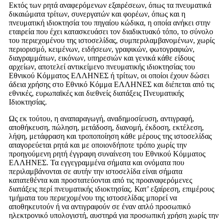
Εκτός των ρητά αναφερόμενων εξαιρέσεων, όπως τα πνευματικά
δικαιώματα τρίτων, συνεργατών και φορέων, όπως και η
πνευματική ιδιοκτησία του πηγαίου κώδικα, η οποία ανήκει στην
εταιρεία που έχει κατασκευάσει τον διαδικτυακό τόπο, το σύνολο
του περιεχομένου της ιστοσελίδας, συμπεριλαμβανομένων, χωρίς
περιορισμό, κειμένων, ειδήσεων, γραφικών, φωτογραφιών,
διαγραμμάτων, εικόνων, υπηρεσιών και γενικά κάθε είδους
αρχείων, αποτελεί αντικείμενο πνευματικής ιδιοκτησίας του
Εθνικού Κόμματος ΕΛΛΗΝΕΣ ή τρίτων, οι οποίοι έχουν δώσει
άδεια χρήσης στο Εθνικό Κόμμα ΕΛΛΗΝΕΣ και διέπεται από τις
εθνικές, ευρωπαϊκές και διεθνείς διατάξεις Πνευματικής
Ιδιοκτησίας.
Ως εκ τούτου, η αναπαραγωγή, αναδημοσίευση, αντιγραφή,
αποθήκευση, πώληση, μετάδοση, διανομή, έκδοση, εκτέλεση,
λήψη, μετάφραση και τροποποίηση κάθε μέρους της ιστοσελίδας
απαγορεύεται ρητά και με οποιονδήποτε τρόπο χωρίς την
προηγούμενη ρητή έγγραφη συναίνεση του Εθνικού Κόμματος
ΕΛΛΗΝΕΣ. Τα εγγεγραμμένα σήματα και ονόματα που
περιλαμβάνονται σε αυτήν την ιστοσελίδα είναι σήματα
κατατεθέντα και προστατεύονται από τις προαναφερόμενες
διατάξεις περί πνευματικής ιδιοκτησίας. Κατ’ εξαίρεση, επιμέρους
τμήματα του περιεχομένου της ιστοσελίδας μπορεί να
αποθηκευτούν ή να αντιγραφούν σε έναν απλό προσωπικό
ηλεκτρονικό υπολογιστή, αυστηρά για προσωπική χρήση χωρίς την