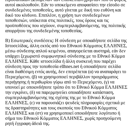
αυτοί ακολουθούν. Εάν το υποκείμενο αποφασίσει την είσοδο σε
συνδεδεμένες τοποθεσίες, αυτό γίνεται με δική του ευθύνη και
δικό του κίνδυνο. Επιπλέον, η χρήση των συνδεδεμένων
τοποθεσιών, υπόκειται στις πολιτικές, τους όρους και τις
προϋποθέσεις που ισχύουν, συμπεριλαμβανόμενης, της πολιτικής
απορρήτου της συνδεδεμένης τοποθεσίας.
Β) Εσωτερικές συνδέσεις: Η σύνδεση με οποιαδήποτε σελίδα της
Ιστοσελίδας, άλλη εκτός από του Εθνικού Κόμματος ΕΛΛΗΝΕΣ,
μέσω σύνδεσης απλού κειμένου, απαγορεύεται αυστηρά, εάν δεν
υπάρχει ξεχωριστό συμφωνητικό σύνδεσης με το Εθνικό Κόμμα
ΕΛΛΗΝΕΣ. Κάθε ιστοσελίδα ή άλλη συσκευή που παρέχει
σύνδεση προς την τοποθεσία ellhnes.net ή οποιαδήποτε σελίδα
είναι διαθέσιμη εντός αυτής, δεν επιτρέπεται (α) να αναπαράγει το
Περιεχόμενο, (β) να χρησιμοποιεί περιβάλλον προγράμματος
περιήγησης ή περιθωρίου γύρω από το Περιεχόμενο, (γ) να
υπονοεί με οποιονδήποτε τρόπο ότι το Εθνικό Κόμμα ΕΛΛΗΝΕΣ
την εγκρίνει, (δ) να παρερμηνεύει οποιαδήποτε κατάσταση,
συμπεριλαμβανόμενης της σχέσης της με το Εθνικό Κόμμα
ΕΛΛΗΝΕΣ, (ε) να παρουσιάζει ψευδείς πληροφορίες σχετικά με
τις δραστηριότητες και τους σκοπούς του Εθνικού Κόμματος
ΕΛΛΗΝΕΣ και (στ) να χρησιμοποιεί οποιοδήποτε λογότυπο ή
σήμα του Εθνικού Κόμματος ΕΛΛΗΝΕΣ, χωρίς προηγούμενη
ρητή έγγραφη άδειά της.