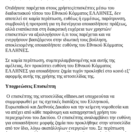
Οτιδήποτε παρέχεται στους χρήστες/επισκέπτες μέσω του
διαδικτυακού τόπου του Εθνικού Κόμματος ΕΛΛΗΝΕΣ, δεν
αποτελεί σε καμία περίπτωση, ευθέως ή εμμέσως, παρότρυνση,
συμβουλή ή προτροπή για τη διενέργεια οποιασδήποτε πράξεως,
αλλά εναπόκειται στη διακριτική ευχέρεια των χρηστών/
επισκεπτών να αξιολογήσουν ό,τι τους παρέχεται και να
ενεργήσουν βασιζόμενοι στην ιδιωτική τους βούληση,
αποκλειομένης οποιασδήποτε ευθύνης του Εθνικού Κόμματος
ΕΛΛΗΝΕΣ.
Σε καμία περίπτωση, συμπεριλαμβανομένης και αυτής της
αμέλειας, δεν προκύπτει ευθύνη του Εθνικού Κόμματος
ΕΛΛΗΝΕΣ για οποιαδήποτε ζημία τυχόν προκληθεί στο κοινό εξ’
αφορμής αυτής της χρήσης της ιστοσελίδας της.
Υποχρεώσεις Επισκέπτη
Ο επισκέπτης της ιστοσελίδας ellhnes.net υποχρεούται να
συμμορφωθεί με τις σχετικές διατάξεις του Ελληνικού,
Ευρωπαϊκού και Διεθνούς Δικαίου και την κείμενη νομοθεσία και
να απέχει από κάθε παράνομη και καταχρηστική χρήση του
περιεχομένου του Δικτύου. Ο επισκέπτης αναλαμβάνει την ευθύνη
για οποιασδήποτε μορφής ζημία που προκλήθηκε στην ιστοσελίδα
από τον ίδιο, λόγω ακατάλληλων ενεργειών του. Σε περίπτωση