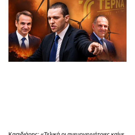
Κασιδιάρης: «Τελικά οι ανεμογεννήτριες καίνε