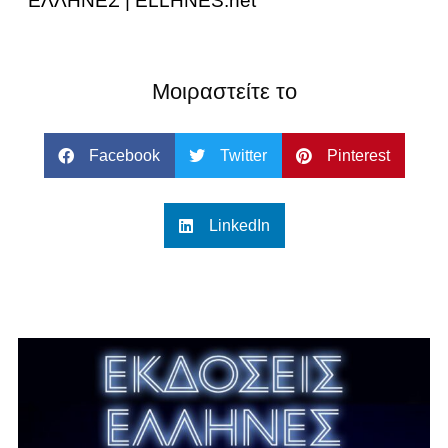
ΕΛΛΗΝΕΣ | ELLHNES.net
Μοιραστείτε το
Facebook
Twitter
Pinterest
LinkedIn