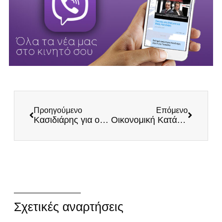
Προηγούμενο
Επόμενο
Κασιδιάρης για ομιλία Βανς που πανικόβαλε τα τρωκτικά της Ε.Ε.
Οικονομική Κατάρρευση και Φτωχοποίηση: Η Αποτυχία της Κυβέρνησης με Αριθμούς
Σχετικές αναρτήσεις