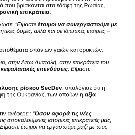
τά που βρίσκονται στα εδάφη της Ρωσίας,
ανική επικράτεια
.
λωσε:
“Eίμαστε
έτοιμοι να συνεργαστούμε με
ικές δομές, αλλά και σε ιδιωτικές εταιρίες –
α αποθέματα σπάνιων γαιών και ορυκτών.
, στην Άπω Ανατολή, στην επικράτεια του
 κεφαλαιακές επενδύσεις
. Εϊμαστε
νάλυσης ρίσκου SecDev
, υπολόγισε ότι η
άφη της Ουκρανίας, των οποίων
η αξία
ιν ανέφερε::
“
Όσον αφορά τις νέες
τις αποκαλούμενες ιστορικές επικρατειές μας,
ίμαστε έτοιμοι να εργαστούμε μαζί με τους