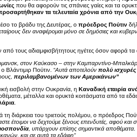
ωνίες
που θα αφορούν τις σπάνιες γαίες και τα ορυκ
οσαρτήθηκαν τα τελευταία χρόνια από την Ουκρ
μέσο το βράδυ της Δευτέρας, ο
πρόεδρος Πούτιν
δή
εταίρους δεν αναφέρομαι μόνο σε δημόσιες και κυβερνητ
ναν από τους αδιαμφισβήτητους ηγέτες όσον αφορά τ
ρμανσκ, στον Καύκασο – στην Καμπαρντίνο-Μπαλκάρια
 ο Βλάντιμιρ Πούτιν.
“Αυτά αποτελούν
πολύ ισχυρές
ιρους,
περιλαμβανομένων των Αμερικάνων”
σική εισβολή στην Ουκρανία, η
Καναδική εταιρία α
ποθέματα, μέταλλα και ορυκτά κοιτάσματα από τα εδ
λάρια
.
 τη διάρκεια του τριετούς πολέμου, ο πρόεδρος Πούτ
μαστε έτοιμοι να δεχτούμε ξένους επενδυτές, αφού και σ
μοσπονδία
, υπάρχουν επίσης σημαντικά αποθέματα. Ε
κανών, και σε αυτά τα εδάφη”