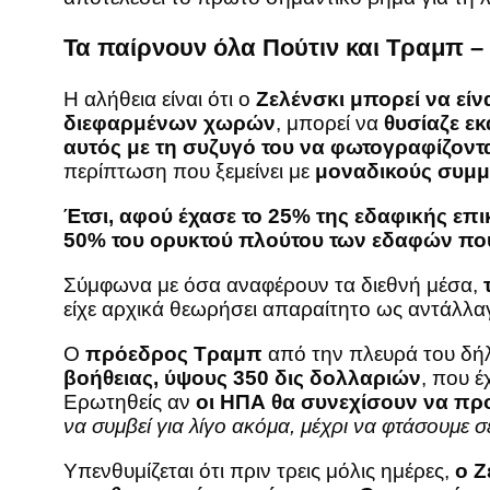
Τα παίρνoυν όλα Πούτιν και Τραμπ –
Η αλήθεια είναι ότι ο
Ζελένσκι μπορεί να είνα
διεφαρμένων χωρών
, μπορεί να
θυσίαζε ε
αυτός με τη συζυγό του να φωτογραφίζοντ
περίπτωση που ξεμείνει με
μοναδικούς συμμ
Έτσι, αφού έχασε το 25% της εδαφικής επι
50% του ορυκτού πλούτου των εδαφών που 
Σύμφωνα με όσα αναφέρουν τα διεθνή μέσα,
είχε αρχικά θεωρήσει απαραίτητο ως αντάλλα
Ο
πρόεδρος Τραμπ
από την πλευρά του δή
βοήθειας, ύψους 350 δις δολλαριών
, που έ
Ερωτηθείς αν
οι ΗΠΑ θα συνεχίσουν να πρ
να συμβεί για λίγο ακόμα, μέχρι να φτάσουμε 
Υπενθυμίζεται ότι πριν τρεις μόλις ημέρες,
ο Ζ