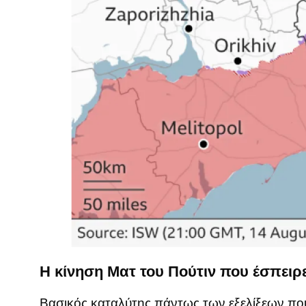
Η κίνηση Ματ του Πούτιν που έσπειρε
Βασικός καταλύτης πάντως των εξελίξεων που