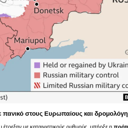
 πανικό στους Ευρωπαίους και δρομολόγησε
 έτρεξαν με καταιγιστικούς ρυθμούς, υπήρξε η
πρότα