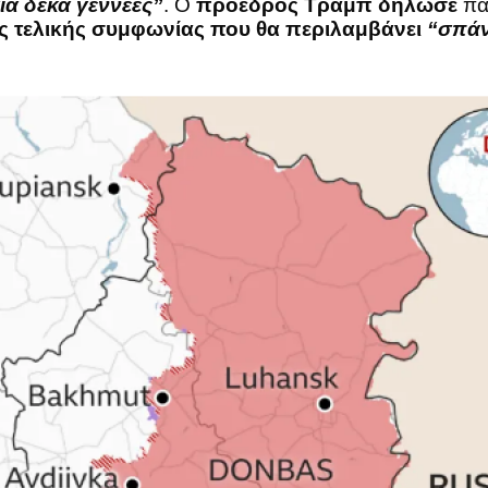
α δέκα γεννεές”
. Ο
πρόεδρος Τραμπ δήλωσε
παρ
ς τελικής συμφωνίας που θα περιλαμβάνει
“σπάν