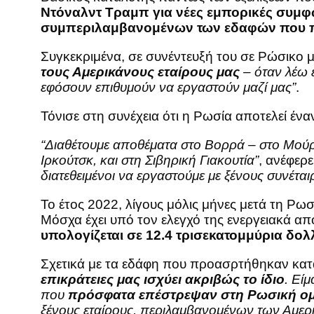
Ντόναλντ Τραμπ για νέες εμπορικές συμφ
συμπεριλαμβανομένων των εδαφών που πρ
Συγκεκριμένα, σε συνέντευξή του σε Ρώσικο 
τους Αμερικάνους εταίρους μας
– όταν λέω 
εφόσουν επιθυμούν να εργαστούν μαζί μας”
.
Τόνισε στη συνέχεια ότι η Ρωσία αποτελεί έ
“Διαθέτουμε αποθέματα στο Βορρά – στo Moύ
Ιρκούτσκ, και στη Σιβηρική Γιακουτία”
, ανέφερε
διατεθειμένοι να εργαστούμε με ξένους συνέτα
Το έτος 2022, λίγους μόλις μήνες μετά τη Ρω
Μόσχα έχει υπό τον ελεγχό της ενεργειακά α
υπολογίζεται σε 12.4 τρισεκατομμύρια δολ
Σχετικά με τα εδάφη που προασρτήθηκαν κατά
επικράτειες μας ισχύει ακριβώς το ίδιο
. Εί
που
πρόσφατα επέστρεψαν στη Ρωσική ο
ξένους εταίρους, περιλαμβανομένων των Αμερι