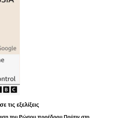
 τις εξελίξεις
ση του Ρώσου προέδρου Πούτιν στο