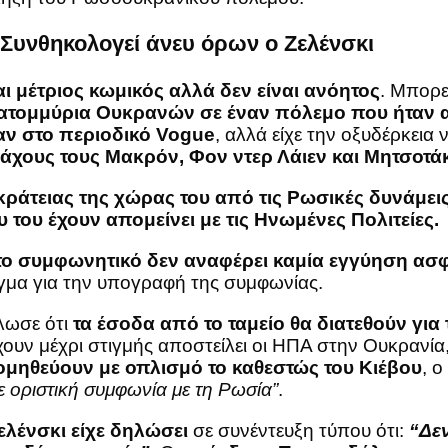
 Συνθηκολογεί άνευ όρων ο Ζελένσκι
ι μέτριος κωμικός αλλά δεν είναι ανόητος
. Μπορε
κατομμύρια Ουκρανών σε έναν πόλεμο που ήταν απ
αν στο περιοδικό Vogue
, αλλά είχε την οξυδέρκεια 
άχους τους Μακρόν, Φον ντερ Λάιεν και Μητσοτά
κράτειας της χώρας του από τις Ρωσικές δυνάμεις
του έχουν απομείνει με τις Ηνωμένες Πολιτείες.
το συμφωνητικό δεν αναφέρει καμία εγγύηση ασ
γμα για την υπογραφή της συμφωνίας.
λωσε ότι
τα έσοδα από το ταμείο θα διατεθούν γι
χουν μέχρι στιγμής αποστείλει οι ΗΠΑ στην Ουκρανία
ομηθεύουν με οπλισμό το καθεστώς του Κιέβου
, 
σε οριστική συμφωνία με τη Ρωσία”
.
ελένσκι είχε δηλώσει
σε συνέντευξη τύπου ότι:
“Δεν