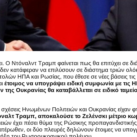
ι. Ο Ντόναλντ Τραμπ φαίνεται πως θα επιτύχει σε δι
 δεν κατάφεραν να επιλύσουν σε διάστημα τριών ολό
λών ΗΠΑ και Ρωσίας, που έθεσε σε νέες βάσεις τις
 έτοιμος να υπογράψει ειδική συμφωνία με τις Η
της Ουκρανίας θα καταβάλλεται σε ειδικό ταμεί
 σχέσεις Ηνωμένων Πολιτειών και Ουκρανίας είχαν φτ
ναλτ Τραμπ, αποκαλούσε το Ζελένσκι μέτριο κωμ
ών έχει πέσει θύμα της Ρώσικης προπαγανδιστικής μ
κατέρωθεν, οι δύο πλευρές δηλώνουν έτοιμες να υπ
 λήξη του Ρωσοουκρανικού πολέμου.