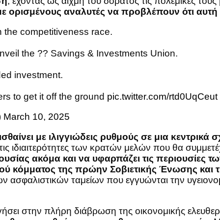
ση
, έχοντας ως αιχμή του δόρατος τις πολεμικές του
ε ορισμένους αναλυτές να προβλέπουν ότι αυτή θ
in the competitiveness race.
unveil the ?? Savings & Investments Union.
ded investment.
ers to get it off the ground
pic.twitter.com/rtd0UqCeut
)
March 10, 2025
θαίνει με ιλιγγιώδεις ρυθμούς σε μια κεντρικά σ
ι τις ιδιαιτερότητες των κρατών μελών που θα συμμετ
ουσίας ακόμα και να υφαρπάζει τις περιουσίες τω
ού κόμματος της πρώην Σοβιετικής Ένωσης και 
ων ασφαλιστικών ταμείων που εγγυώνται την υγειονο
ηγήσει στην πλήρη διάβρωση της οικονομικής ελευθε