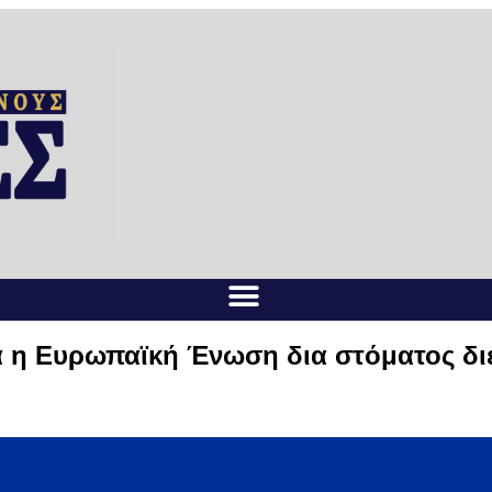
α η Ευρωπαϊκή Ένωση δια στόματος δι