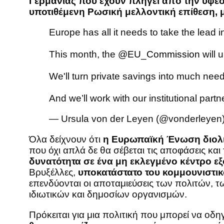
Γερμανίας που έχουν πληγεί από την ύφε
υποτιθέμενη Ρωσική μελλοντική επίθεση, μ
Europe has all it needs to take the lead 
This month, the
@EU_Commission
will 
We'll turn private savings into much nee
And we’ll work with our institutional partn
— Ursula von der Leyen (@vonderleyen
Όλα δείχνουν ότι
η Ευρωπαϊκή Ένωση διολισ
που όχι απλά δε θα σέβεται τις αποφάσεις κα
δυνατότητα σε ένα μη εκλεγμένο κέντρο εξ
Βρυξέλλες,
υποκατάστατο του κομμουνιστικ
επενδύονται οι αποταμιεύσεις των πολιτών, τ
ιδιωτικών και δημοσίων οργανισμών.
Πρόκειται για μια πολιτική που μπορεί να οδ