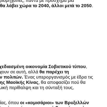
ς βιομηχανίες, πάντα με πρόσχημα μια
α λάβει χώρα το 2040, άλλοι μετά το 2050
.
χεδιασμένη οικονομία Σοβιετικού τύπου
,
έχουν σε αυτή, αλλά
θα παρέχει τη
ν πολιτών.
Ένας υπεροργανισμός με έδρα τις
της Μαοϊκής Κίνας
, θα αποφασίζει πού θα
μική περίθαλψη και τη σύνταξή τους,
ρίας, όπου
οι «κομισάριοι» των Βρυξελλών