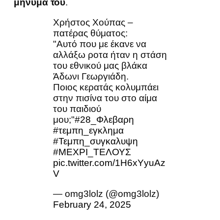
μήνυμα του
.
Χρήστος Χούπας –
πατέρας θύματος:
"Αυτό που με έκανε να
αλλάξω ροτα ήταν η στάση
του εθνικού μας βλάκα
Άδωνι Γεωργιάδη.
Ποιος κερατάς κολυμπάει
στην πισίνα του στο αίμα
του παιδιού
μου;"
#28_Φλεβαρη
#τεμπη_εγκλημα
#Τεμπη_συγκαλυψη
#ΜΕΧΡΙ_ΤΕΛΟΥΣ
pic.twitter.com/1H6xYyuAz
V
— omg3lolz (@omg3lolz)
February 24, 2025