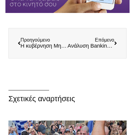
Προηγούμενο
Επόμενο
Η κυβέρνηση Μητσοτάκη ανοίγει την πόρτα στους εγκληματίες των ξένων δυνάμεων
Ανάλυση ΒankingΝews: Λατινοπούλου και Βελόπουλος πουλάνε πατριωτσιμό αλλά στα δύσκολα εξυπηρετούν το Μητσοτάκη
Σχετικές αναρτήσεις