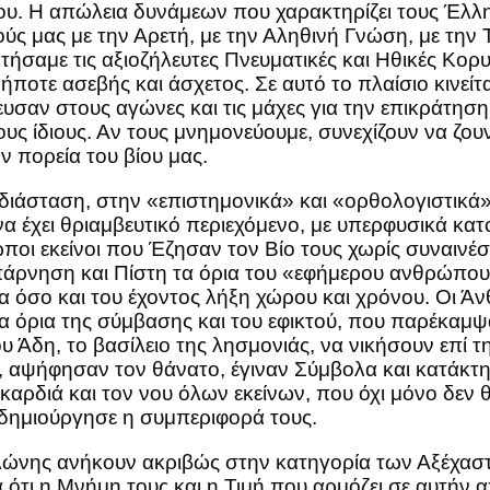
ου. Η απώλεια δυνάμεων που χαρακτηρίζει τους Έλληνε
ούς μας με την Αρετή, με την Αληθινή Γνώση, με την 
τήσαμε τις αξιοζήλευτες Πνευματικές και Ηθικές Κο
ήποτε ασεβής και άσχετος. Σε αυτό το πλαίσιο κινείτ
ευσαν στους αγώνες και τις μάχες για την επικράτηση
ους ίδιους. Αν τους μνημονεύουμε, συνεχίζουν να ζο
 πορεία του βίου μας.
διάσταση, στην «επιστημονικά» και «ορθολογιστικά»
να έχει θριαμβευτικό περιεχόμενο, με υπερφυσικά 
ποι εκείνοι που Έζησαν τον Βίο τους χωρίς συναινέ
πάρνηση και Πίστη τα όρια του «εφήμερου ανθρώπου
α όσο και του έχοντος λήξη χώρου και χρόνου. Οι Άνθ
α όρια της σύμβασης και του εφικτού, που παρέκαμψα
Άδη, το βασίλειο της λησμονιάς, να νικήσουν επί τη
ς, αψήφησαν τον θάνατο, έγιναν Σύμβολα και κατάκτ
αρδιά και τον νου όλων εκείνων, που όχι μόνο δεν 
δημιούργησε η συμπεριφορά τους.
λώνης ανήκουν ακριβώς στην κατηγορία των Αξέχα
 ότι η Μνήμη τους και η Τιμή που αρμόζει σε αυτήν