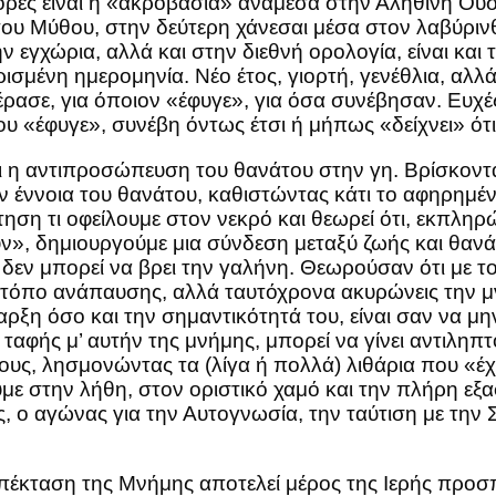
ορές είναι η «ακροβασία» ανάμεσα στην Αληθινή Ουσί
ου Μύθου, στην δεύτερη χάνεσαι μέσα στον λαβύρινθ
ην εγχώρια, αλλά και στην διεθνή ορολογία, είναι κ
σμένη ημερομηνία. Νέο έτος, γιορτή, γενέθλια, αλλ
πέρασε, για όποιον «έφυγε», για όσα συνέβησαν. Ευχές
που «έφυγε», συνέβη όντως έτσι ή μήπως «δείχνει» ότ
αι η αντιπροσώπευση του θανάτου στην γη. Βρίσκοντα
ν έννοια του θανάτου, καθιστώντας κάτι το αφηρημέν
ώτηση τι οφείλουμε στον νεκρό και θεωρεί ότι, εκπλη
ουν», δημιουργούμε μια σύνδεση μεταξύ ζωής και θα
ν μπορεί να βρει την γαλήνη. Θεωρούσαν ότι με το ν
ις τόπο ανάπαυσης, αλλά ταυτόχρονα ακυρώνεις την μν
ρξη όσο και την σημαντικότητά του, είναι σαν να μη
ς ταφής μ’ αυτήν της μνήμης, μπορεί να γίνει αντιλ
ους, λησμονώντας τα (λίγα ή πολλά) λιθάρια που «έ
υμε στην λήθη, στον οριστικό χαμό και την πλήρη εξ
ς, ο αγώνας για την Αυτογνωσία, την ταύτιση με την
έκταση της Μνήμης αποτελεί μέρος της Ιερής προσπά