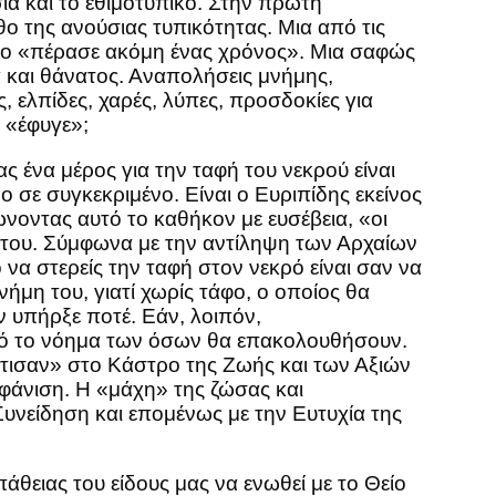
α και το εθιμοτυπικό. Στην πρώτη
ο της ανούσιας τυπικότητας. Μια από τις
αι το «πέρασε ακόμη ένας χρόνος». Μια σαφώς
ά και θάνατος. Αναπολήσεις μνήμης,
, ελπίδες, χαρές, λύπες, προσδοκίες για
ι «έφυγε»;
ς ένα μέρος για την ταφή του νεκρού είναι
ο σε συγκεκριμένο. Είναι ο Ευριπίδης εκείνος
ρώνοντας αυτό το καθήκον με ευσέβεια, «οι
νάτου. Σύμφωνα με την αντίληψη των Αρχαίων
α στερείς την ταφή στον νεκρό είναι σαν να
ήμη του, γιατί χωρίς τάφο, ο οποίος θα
ν υπήρξε ποτέ. Εάν, λοιπόν,
ηπτό το νόημα των όσων θα επακολουθήσουν.
χτισαν» στο Κάστρο της Ζωής και των Αξιών
αφάνιση. Η «μάχη» της ζώσας και
 Συνείδηση και επομένως με την Ευτυχία της
θειας του είδους μας να ενωθεί με το Θείο