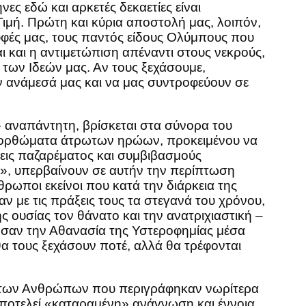
ς εδώ και αρκετές δεκαετίες είναι
Τιμή. Πρώτη και κύρια αποστολή μας, λοιπόν,
ρυφές μας, τους παντός είδους Ολύμπους που
αι και η αντιμετώπιση απέναντι στους νεκρούς,
 των Ιδεών μας. Αν τους ξεχάσουμε,
υν ανάμεσά μας και να μας συντροφεύουν σε
 αναπάντητη, βρίσκεται στα σύνορα του
κατορθώματα άτρωτων ηρώων, προκειμένου να
σεις παζαρέματος και συμβιβασμούς
», υπερβαίνουν σε αυτήν την περίπτωση
ρωποι εκείνοι που κατά την διάρκεια της
ν με τις πράξεις τους τα στεγανά του χρόνου,
ς ουσίας τον θάνατο και την ανατριχιαστική –
ησαν την Αθανασία της Υστεροφημίας μέσα
θα τους ξεχάσουν ποτέ, αλλά θα τρέφονται
στων Ανθρώπων που περιγράφηκαν νωρίτερα
 αποτελεί «καταραμένη» ανάγνωση και έννοια