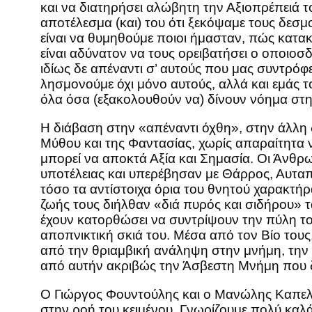
και να διατηρήσει αλώβητη την Αξιοπρέπειά τ
αποτέλεσμα (και) του ότι ξεκόψαμε τους δεσμ
είναι να θυμηθούμε ποιοι ήμασταν, πώς κατακ
είναι αδύνατον να τους ορειβατήσει ο οποιοσδ
ιδίως δε απέναντι σ’ αυτούς που μας συντρόφ
λησμονούμε όχι μόνο αυτούς, αλλά και εμάς τ
όλα όσα (εξακολουθούν να) δίνουν νόημα στην
Η διάβαση στην «απέναντι όχθη», στην άλλη 
Μύθου και της Φαντασίας, χωρίς απαραίτητα 
μπορεί να αποκτά Αξία και Σημασία. Οι Άνθρω
υποτέλειας και υπερέβησαν με Θάρρος, Αυτα
τόσο τα αντίστοιχα όρια του θνητού χαρακτήρ
ζωής τους διήλθαν «διά πυρός και σιδήρου» τ
έχουν κατορθώσει να συντρίψουν την πύλη του 
αποπνικτική σκιά του. Μέσα από τον Βίο του
από την θριαμβική ανάληψη στην μνήμη, την κ
από αυτήν ακριβώς την Άσβεστη Μνήμη που 
Ο Γιώργος Φουντούλης και ο Μανώλης Καπε
στην ροή του κειμένου. Γνωρίζουμε πολύ καλά