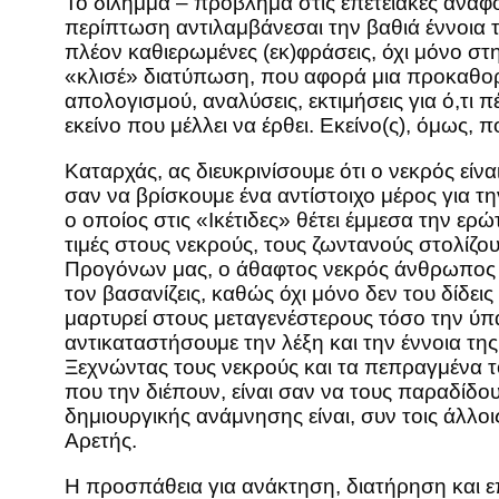
Το δίλημμα – πρόβλημα στις επετειακές αναφ
περίπτωση αντιλαμβάνεσαι την βαθιά έννοια τ
πλέον καθιερωμένες (εκ)φράσεις, όχι μόνο στ
«κλισέ» διατύπωση, που αφορά μια προκαθορι
απολογισμού, αναλύσεις, εκτιμήσεις για ό,τι 
εκείνο που μέλλει να έρθει. Εκείνο(ς), όμως, 
Καταρχάς, ας διευκρινίσουμε ότι ο νεκρός είν
σαν να βρίσκουμε ένα αντίστοιχο μέρος για τη
ο οποίος στις «Ικέτιδες» θέτει έμμεσα την ερ
τιμές στους νεκρούς, τους ζωντανούς στολίζ
Προγόνων μας, ο άθαφτος νεκρός άνθρωπος δε
τον βασανίζεις, καθώς όχι μόνο δεν του δίδε
μαρτυρεί στους μεταγενέστερους τόσο την ύπα
αντικαταστήσουμε την λέξη και την έννοια τη
Ξεχνώντας τους νεκρούς και τα πεπραγμένα τ
που την διέπουν, είναι σαν να τους παραδίδο
δημιουργικής ανάμνησης είναι, συν τοις άλλοι
Αρετής.
Η προσπάθεια για ανάκτηση, διατήρηση και επ