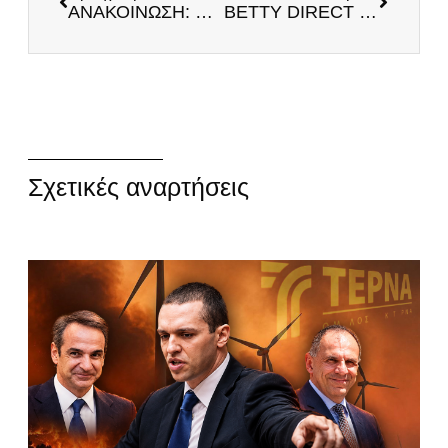
ΑΝΑΚΟΙΝΩΣΗ: Συνεργασία Εθνικού Κόμματος ΕΛΛΗΝΕΣ και Εθνικού Μετώπου στις επερχόμενες διπλές εθνικές εκλογές!
BETTY DIRECT για Ηλία Κασιδιάρη: «Δεν φιμώνεται η ΑΛΗΘΕΙΑ! Όσο τον «μπλοκάρετε» τόσο δυναμώνει!» (Βίντεο)
Σχετικές αναρτήσεις