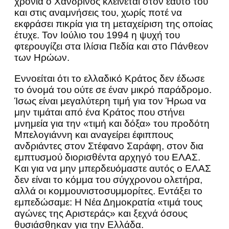
χρόνια ο Χανδρινός κλείνεται στον εαυτό του
και στις αναμνήσεις του, χωρίς ποτέ να
εκφράσει πικρία για τη μεταχείριση της οποίας
έτυχε. Τον Ιούλιο του 1994 η ψυχή του
φτερουγίζει στα Ιλίσια Πεδία και στο Πάνθεον
των Ηρώων.
Εννοείται ότι το ελλαδικό Κράτος δεν έδωσε
το όνομά του ούτε σε έναν μικρό παράδρομο.
Ίσως είναι μεγαλύτερη τιμή για τον Ήρωα να
μην τιμάται από ένα Κράτος που στήνει
μνημεία για την «τιμή και δόξα» του προδότη
Μπελογιάννη και αναγείρει έφιππους
ανδριάντες στον Στέφανο Σαράφη, στον δια
εμπτυσμού διορισθέντα αρχηγό του ΕΛΑΣ.
Και για να μην μπερδευόμαστε αυτός ο ΕΛΑΣ
δεν είναι το κόμμα του σύγχρονου ολετήρα,
αλλά οι κομμουνιστοσυμμορίτες. Εντάξει το
εμπεδώσαμε: Η Νέα Δημοκρατία «τιμά τους
αγώνες της Αριστεράς» και ξεχνά όσους
θυσιάσθηκαν για την Ελλάδα.