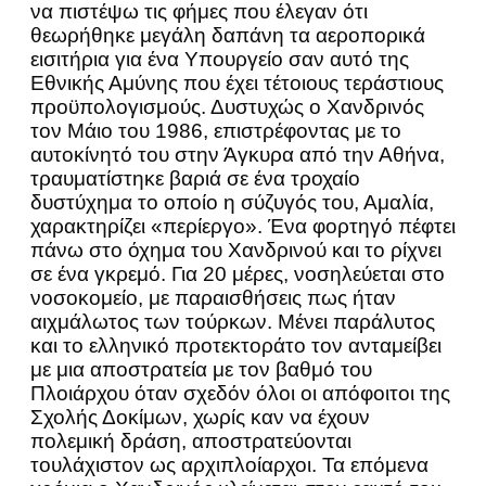
να πιστέψω τις φήμες που έλεγαν ότι
θεωρήθηκε μεγάλη δαπάνη τα αεροπορικά
εισιτήρια για ένα Υπουργείο σαν αυτό της
Εθνικής Αμύνης που έχει τέτοιους τεράστιους
προϋπολογισμούς. Δυστυχώς ο Χανδρινός
τον Μάιο του 1986, επιστρέφοντας με το
αυτοκίνητό του στην Άγκυρα από την Αθήνα,
τραυματίστηκε βαριά σε ένα τροχαίο
δυστύχημα το οποίο η σύζυγός του, Αμαλία,
χαρακτηρίζει «περίεργο». Ένα φορτηγό πέφτει
πάνω στο όχημα του Χανδρινού και το ρίχνει
σε ένα γκρεμό. Για 20 μέρες, νοσηλεύεται στο
νοσοκομείο, με παραισθήσεις πως ήταν
αιχμάλωτος των τούρκων. Μένει παράλυτος
και το ελληνικό προτεκτοράτο τον ανταμείβει
με μια αποστρατεία με τον βαθμό του
Πλοιάρχου όταν σχεδόν όλοι οι απόφοιτοι της
Σχολής Δοκίμων, χωρίς καν να έχουν
πολεμική δράση, αποστρατεύονται
τουλάχιστον ως αρχιπλοίαρχοι. Τα επόμενα