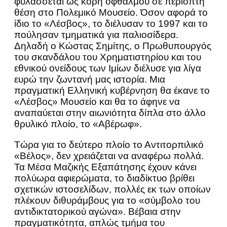
φυλάσσεται ως κόρη οφθαλμού σε περίοπτη
θέση στο Πολεμικό Μουσείο. Όσον αφορά το
ίδιο το «Λέσβος», το διέλυσαν το 1997 και το
πούλησαν τμηματικά για παλιοσίδερα.
Δηλαδή ο Κώστας Σημίτης, ο Πρωθυπουργός
του σκανδάλου του Χρηματιστηρίου και του
εθνικού ονείδους των Ιμίων διέλυσε για λίγα
ευρώ την ζωντανή μας ιστορία. Μια
πραγματική Ελληνική κυβέρνηση θα έκανε το
«Λέσβος» Μουσείο και θα το άφηνε να
αναπαύεται στην αιωνιότητα δίπλα στο άλλο
θρυλικό πλοίο, το «Αβέρωφ».
Τώρα για το δεύτερο πλοίο το Αντιτορπιλικό
«Βέλος», δεν χρειάζεται να αναφέρω πολλά.
Τα Μέσα Μαζικής Εξαπάτησης έχουν κάνει
πολύωρα αφιερώματα, το διαδίκτυο βρίθει
σχετικών ιστοσελίδων, πολλές εκ των οποίων
πλέκουν διθυράμβους για το «σύμβολο του
αντιδικτατορικού αγώνα». Βέβαια στην
πραγματικότητα, απλώς τμήμα του