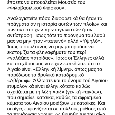
έπρεπε να αποκαλείται Μουσείο του
«Φιλοβασιλικού Φιάσκου».
Αναλογιστείτε πόσο διαφορετικά θα ήταν τα
πράγματα αν η ιστορία αυτών των πλοίων και
των αντίστοιχων πρωταγωνιστών ήταν
αντίστροφη. Ίσως τότε το Φρόνημα του λαού
μας να μην ήταν «ταπεινό» αλλά «Υψηλό».
Ίσως ο σουλτάνος να μην μπορούσε να
εκστομίζει τα φληναφήματα του περί
«γαλάζιας πατρίδας». Ίσως οι Έλληνες αλλά
και οι εχθροί μας να είχαν εμπεδώσει ότι το
Αιγαίο είναι «Ελληνική λίμνη», όπως μας το
παρέδωσε το θρυλικό καταδρομικό
«Αβέρωφ». Άλλωστε και το όνομα τού Αιγαίου
ετυμολογικά είναι ελληνικότατο καθώς
σχετίζεται με τη λέξη «αιξ» (γενική «αιγός»),
που σημαίνει κατσίκα, καθώς τα αφρισμένα
κύματα του Αιγαίου μοιάζουν με κατσίκες. Και
οι αίγες εμφανίζονται σε πολλούς μύθους από
τα πανάρχαια χρόνια. Ας θυμηθούμε την αίγα