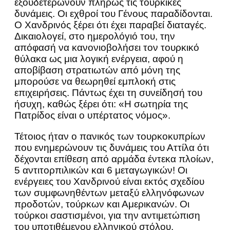
εξουδετερώνουν πλήρως τις τουρκικές
δυνάμεις. Οι εχθροί του Γένους παραδίδονται.
Ο Χανδρινός ξέρει ότι έχει παραβεί διαταγές.
Δικαιολογεί, στο ημερολόγιό του, την
απόφασή να κανονιοβολήσει τον τουρκικό
θύλακα ως μια λογική ενέργεια, αφού η
αποβίβαση στρατιωτών από μόνη της
μπορούσε να θεωρηθεί εμπλοκή στις
επιχειρήσεις. Πάντως έχει τη συνείδησή του
ήσυχη, καθώς ξέρει ότι: «Η σωτηρία της
Πατρίδος είναι ο υπέρτατος νόμος».
Τέτοιος ήταν ο πανικός των τουρκοκυπρίων
που ενημερώνουν τις δυνάμεις του Αττίλα ότι
δέχονται επίθεση από αρμάδα έντεκα πλοίων,
5 αντιτορπιλικών και 6 μεταγωγικών! Οι
ενέργειες του Χανδρινού είναι εκτός σχεδίου
των συμφωνηθέντων μεταξύ ελληνόφωνων
προδοτών, τούρκων και Αμερικανών. Οι
τούρκοι σαστισμένοι, για την αντιμετώπιση
του υποτιθέμενου ελληνικού στόλου,