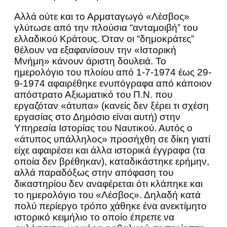
Αλλά ούτε και το Αρματαγωγό «Λέσβος»
γλύτωσε από την πλούσια “ανταμοιβή” του
ελλαδικού Κράτους. Όταν οι “δημοκράτες”
θέλουν να εξαφανίσουν την «Ιστορική
Μνήμη» κάνουν άριστη δουλειά. Το
ημερολόγιο του πλοίου από 1-7-1974 έως 29-
9-1974 αφαιρέθηκε ενυπόγραφα από κάποιον
απόστρατο Αξιωματικό του Π.Ν. που
εργαζόταν «άτυπα» (κανείς δεν ξέρει τι σχέση
εργασίας στο Δημόσιο είναι αυτή) στην
Υπηρεσία Ιστορίας του Ναυτικού. Αυτός ο
«άτυπος υπάλληλος» προσήχθη σε δίκη γιατί
είχε αφαιρέσει και άλλα ιστορικά έγγραφα (τα
οποία δεν βρέθηκαν), καταδικάστηκε ερήμην,
αλλά παραδόξως στην απόφαση του
δικαστηρίου δεν αναφέρεται ότι κλάπηκε και
το ημερολόγιο του «Λέσβος». Δηλαδή κατά
πολύ περίεργο τρόπο χάθηκε ένα ανεκτίμητο
ιστορικό κειμήλιο το οποίο έπρεπε να