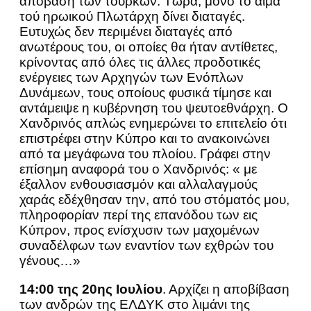
απόβαση των τούρκων. Τώρα, μόνο το αίμα
τού ηρωικού Πλωτάρχη δίνει διαταγές.
Ευτυχώς δεν περιμένει διαταγές από
ανωτέρους του, οι οποίες θα ήταν αντίθετες,
κρίνοντας από όλες τις άλλες προδοτικές
ενέργειες των Αρχηγών των Ενόπλων
Δυνάμεων, τους οποίους φυσικά τίμησε και
αντάμειψε η κυβέρνηση του ψευτοεθνάρχη. Ο
Χανδρινός απλώς ενημερώνει το επιτελείο ότι
επιστρέφει στην Κύπρο και το ανακοινώνει
από τα μεγάφωνα του πλοίου. Γράφει στην
επίσημη αναφορά του ο Χανδρινός: « με
έξαλλον ενθουσιασμόν και αλλαλαγμούς
χαράς εδέχθησαν την, από του στόματός μου,
πληροφορίαν περί της επανόδου των εις
Κύπρον, προς ενίσχυσιν των μαχομένων
συναδέλφων των εναντίον των εχθρών του
γένους…»
14:00 της 20ης Ιουλίου
. Αρχίζει η αποβίβαση
των ανδρών της ΕΛΔΥΚ στο λιμάνι της