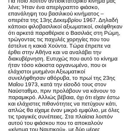
Για ποιο λοιπόν αντιδικτατορικό κίνημα μας
λένε; Ήταν ένα απερίγραπτο φιάσκο,
επανάληψη του βασιλικού κινήματος –
οπερέτα της 13ης Δεκεμβρίου 1967. Δηλαδή
κάποιοι φιλοβασιλικοί αξιωματικοί, σκέφθηκαν
ότι αρκετά παραθέρισε ο Βασιλιάς στη Ρώμη,
τρώγοντας τις παχυλές χορηγίες που του
έστελνε η κακιά Χούντα. Τώρα έπρεπε να
έρθει στην Αθήνα και να αναλάβει την
διακυβέρνηση. Ευτυχώς που αυτό το κίνημα
ήταν τόσο κάκιστα οργανωμένο, που οι
ελάχιστοι μυημένοι Αξιωματικοί
συνελήφθησαν αθόρυβα, το πρωί της 23ης
Μαΐου 1973, κατά την είσοδό τους στον
Ναύσταθμο, πριν προλάβουν να κάνουν το
παραμικρό. Αλλιώς βέβαια, όχι ότι είχαν έστω
και ελάχιστες πιθανότητες να πετύχουν κάτι,
απλώς θα είχαμε έναν μικρό εμφύλιο, με όλες
τις τραγικές συνέπειες. Στα πλαίσια λοιπόν
αυτού του φιάσκου που το αποκαλούν
«κίνημα του Ναυτικού», με δύο μέρες