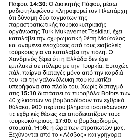
Πάφου.
14:30
: Ο Διοικητής Πάφου, μέσω
ραδιοτηλεφώνου πληροφορεί τον Πλωτάρχη
ότι δύναμη δύο ταγμάτων της
παραστρατιωτικής τουρκοκυπριακής
οργάνωσης Turk Mukavemet Teskilati, έχει
καταλάβει την οχυρωματική θέση Μούταλος
και αναμένει ενισχύσεις από τους εισβολείς
τούρκους για να καταλάβει την πόλη. Ο
Χανδρινός ξέρει ότι η Ελλάδα δεν έχει
εμπλακεί σε πόλεμο με την Τουρκία. Ευτυχώς
πάλι παίρνει διαταγές μόνο από την καρδιά
του και την γαλανόλευκη που κυματίζει
υπερήφανα στο πλοίο του. Χωρίς δισταγμό
στις
15:10
διατάσσει τα πυροβόλα Bofors των
40 χιλιοστών να βομβαρδίσουν τον εχθρικό
θύλακα. 900 περίπου βλήματα ισοπεδώνουν
τις εχθρικές θέσεις και αποδεκατίζουν τους
τουρκοκύπριους.
17:00
: ο βομβαρδισμός
σταματά. Ήρθε η ώρα των στρατιωτών μας.
Ξεχύνονται από το «Λέσβος» και γρήγορα