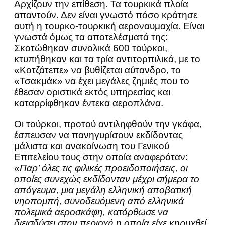
Αρχίζουν την επίθεση. Τα τουρκικά πλοία
απαντούν. Δεν είναι γνωστό πόσο κράτησε
αυτή η τουρκο-τουρκική αεροναυμαχία. Είναι
γνωστά όμως τα αποτελέσματά της:
Σκοτώθηκαν συνολικά 600 τούρκοι,
κτυπήθηκαν και τα τρία αντιτορπιλικά, με το
«Κοτζάτεπε» να βυθίζεται αύτανδρο, το
«Τσακμάκ» να έχει μεγάλες ζημιές που το
έθεσαν οριστικά εκτός υπηρεσίας και
καταρρίφθηκαν έντεκα αεροπλάνα.
Οι τούρκοι, προτού αντιληφθούν την γκάφα,
έσπευσαν να πανηγυρίσουν εκδίδοντας
μάλιστα και ανακοίνωση του Γενικού
Επιτελείου τους στην οποία αναφερόταν:
«Παρ’ όλες τις φιλικές προειδοποιήσεις, οι
οποίες συνεχώς εκδίδονταν μέχρι σήμερα το
απόγευμα, μια μεγάλη ελληνική αποβατική
νηοπομπή, συνοδευόμενη από ελληνικά
πολεμικά αεροσκάφη, κατόρθωσε να
διεισδύσει στην περιοχή η οποία είχε κηρυχθεί