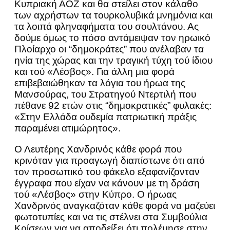
Κυπριακή ΑΟΖ και θα στείλει στον κάλαθο
των αχρήστων τα τουρκολυβικά μνημόνια και
τα λοιπά φληναφήματα του σουλτάνου. Ας
δούμε όμως το πόσο αντάμειψαν τον ηρωικό
Πλοίαρχο οι “δημοκράτες” που ανέλαβαν τα
ηνία της χώρας και την τραγική τύχη τού ίδιου
και τού «Λέσβος». Για άλλη μια φορά
επιβεβαιώθηκαν τα λόγια του ήρωα της
Μανσούρας, του Στρατηγού Ντερτιλή που
πέθανε 92 ετών στις “δημοκρατικές” φυλακές:
«Στην Ελλάδα ουδεμία πατριωτική πράξις
παραμένει ατιμώρητος».
Ο Λευτέρης Χανδρινός κάθε φορά που
κρινόταν για προαγωγή διαπίστωνε ότι από
τον προσωπικό του φάκελο εξαφανίζονταν
έγγραφα που είχαν να κάνουν με τη δράση
τού «Λέσβος» στην Κύπρο. Ο ήρωας
Χανδρινός αναγκαζόταν κάθε φορά να μαζεύει
φωτοτυπίες και να τις στέλνει στα Συμβούλια
Κρίσεων για να αποδείξει ότι πολέμησε στην