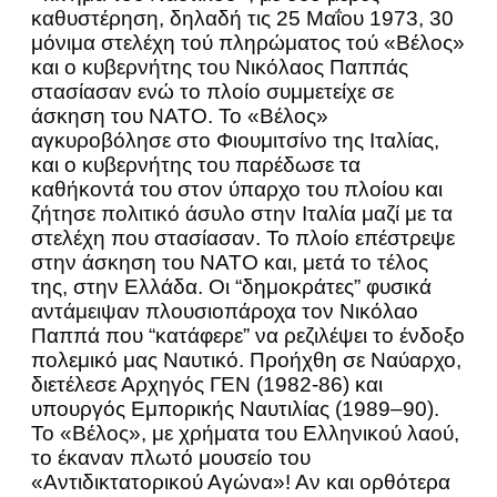
καθυστέρηση, δηλαδή τις 25 Μαΐου 1973, 30
μόνιμα στελέχη τού πληρώματος τού «Βέλος»
και ο κυβερνήτης του Νικόλαος Παππάς
στασίασαν ενώ το πλοίο συμμετείχε σε
άσκηση του NATO. Το «Βέλος»
αγκυροβόλησε στο Φιουμιτσίνο της Ιταλίας,
και ο κυβερνήτης του παρέδωσε τα
καθήκοντά του στον ύπαρχο του πλοίου και
ζήτησε πολιτικό άσυλο στην Ιταλία μαζί με τα
στελέχη που στασίασαν. Το πλοίο επέστρεψε
στην άσκηση του ΝΑΤΟ και, μετά το τέλος
της, στην Ελλάδα. Οι “δημοκράτες” φυσικά
αντάμειψαν πλουσιοπάροχα τον Νικόλαο
Παππά που “κατάφερε” να ρεζιλέψει το ένδοξο
πολεμικό μας Ναυτικό. Προήχθη σε Ναύαρχο,
διετέλεσε Αρχηγός ΓΕΝ (1982-86) και
υπουργός Εμπορικής Ναυτιλίας (1989–90).
Το «Βέλος», με χρήματα του Ελληνικού λαού,
το έκαναν πλωτό μουσείο του
«Αντιδικτατορικού Αγώνα»! Αν και ορθότερα