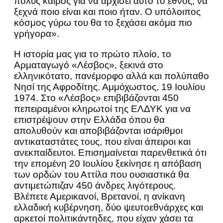
πολύς καιρός για να αρχίσει αυτό το έθνος, να
ξεχνά ποιο είναι και ποιο ήταν. Ο υπόλοιπος
κόσμος γύρω του θα το ξεχάσει ακόμα πιο
γρήγορα».
Η ιστορία μας για το πρώτο πλοίο, το
Αρματαγωγό «Λέσβος», ξεκινά στο
ελληνικότατο, πανέμορφο αλλά και πολύπαθο
Νησί της Αφροδίτης. Αμμόχωστος, 19 Ιουλίου
1974. Στο «Λέσβος» επιβιβάζονται 450
πεπειραμένοι κληρωτοί της ΕΛΔΥΚ για να
επιστρέψουν στην Ελλάδα όπου θα
απολυθούν και αποβιβάζονται ισάριθμοι
αντικαταστάτες τους, που είναι άπειροι και
ανεκπαίδευτοι. Επισημαίνεται παρενθετικά ότι
την επομένη 20 Ιουλίου ξεκίνησε η απόβαση
των ορδών του Αττίλα που ουσιαστικά θα
αντιμετώπιζαν 450 άνδρες λιγότερους.
Βλέπετε Αμερικανοί, Βρετανοί, η ανίκανη
ελλαδική κυβέρνηση, δύο ψευτοεθνάρχες και
αρκετοί πολιτικάντηδες, που είχαν χάσει τα