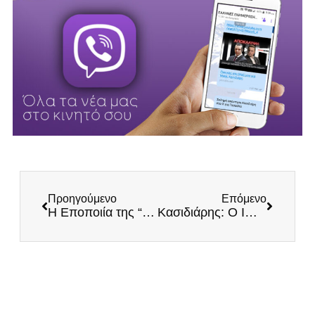
Προηγούμενο
Επόμενο
Η Εποποιία της “Γραμμής Μεταξά” – Το Δεύτερο Μεγάλο “ΟΧΙ” των Ελλήνων
Κασιδιάρης: Ο Ιωάννης Μεταξάς είναι ο Ηγέτης του ΟΧΙ και των Μεγάλων Εθνικών Κατακτήσεων