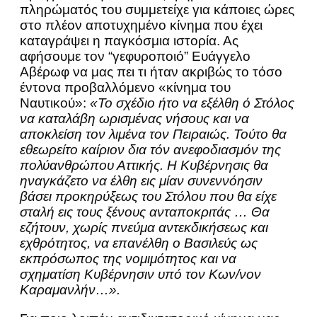
πληρώματός του συμμετείχε για κάποιες ώρες
στο πλέον αποτυχημένο κίνημα που έχει
καταγράψει η παγκόσμια ιστορία. Ας
αφήσουμε τον “γεφυροποιό” Ευάγγελο
Αβέρωφ να μας πει τι ήταν ακριβώς το τόσο
έντονα προβαλλόμενο «κίνημα του
Ναυτικού»:
«Το σχέδιο ήτο να εξέλθη ό Στόλος
να καταλάβη ωρισμένας νήσους και να
αποκλείση τον λιμένα τον Πειραιώς. Τούτο θα
εθεωρείτο καίριον δια τόν ανεφοδιασμόν της
πολύανθρώπου Αττικής. Η Κυβέρνησις θα
ηναγκάζετο να έλθη εις μίαν συνεννόησιν
βάσει προκηρύξεως του Στόλου που θα είχε
σταλή εις τους ξένους ανταποκριτάς … Θα
εζήτουν, χωρίς πνεύμα αντεκδικήσεως και
εχθρότητος, να επανέλθη ο Βασιλεύς ως
εκπρόσωπος της νομιμότητος και να
σχηματίση Κυβέρνησιν υπό τον Κων/νον
Καραμανλήν…».