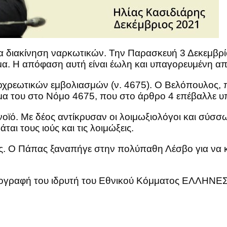
α διακίνηση ναρκωτικών. Την Παρασκευή 3 Δεκεμβρίο
μα. Η απόφαση αυτή είναι έωλη και υπαγορευμένη α
χρεωτικών εμβολιασμών (ν. 4675). Ο Βελόπουλος, πο
μμα του στο Νόμο 4675, που στο άρθρο 4 επέβαλλε 
νοϊό. Με δέος αντίκρυσαν οι λοιμωξιολόγοι και σύσσ
αι τους ιούς και τις λοιμώξεις.
ς. Ο Πάπας ξαναπήγε στην πολύπαθη Λέσβο για να 
υπογραφή του ιδρυτή του Εθνικού Κόμματος ΕΛΛΗΝΕΣ