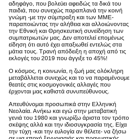
αδηφάγο, που βολεύει αφειδώς τα δικά του
παιδιά, που συνεχώς παραπλανά την κοινή
γνώμη -με την σύμπραξη και των ΜΜΕ-
παραποιώντας την αλήθεια και αλλοιώνοντας
την Εθνική και Θρησκευτική συνείδηση των
συμπατριωτών μας. Δεν αποτελεί επομένως
είδηση ότι αυτό έχει απαξιωθεί εντελώς στα
μάτια τους. Τρανή απόδειξη η αποχή από τις
εκλογές του 2019 που άγγιξε το 45%!
Ο κόσμος, η κοινωνία, η ζωή μας ολόκληρη
μεταβάλλεται συνεχώς και το να παραμένουμε
θεατές στις κοσμογονικές αλλαγές που
έρχονται μας καθιστά συνυπεύθυνους.
Απευθύνομαι προσωπικά στην Ελληνική
Νεολαία. Ανήκω και εγώ στην μεταβατική
γενιά του 1980 και γνωρίζω άριστα τον τρόπο
σκέψης αλλά και την ιδιοσυγκρασία της. Είχα
την τύχη -και την ευλογία αν θέλετε- να ζήσω
σε μια εποχή ξεγνοιασιάς και πραγματικής