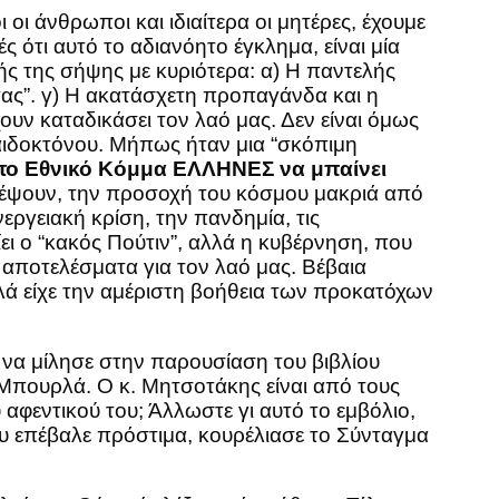
οι άνθρωποι και ιδιαίτερα οι μητέρες, έχουμε
ές ότι αυτό το αδιανόητο έγκλημα, είναι μία
τής της σήψης με κυριότερα: α) Η παντελής
ητας”. γ) Η ακατάσχετη προπαγάνδα και η
ν καταδικάσει τον λαό μας. Δεν είναι όμως
παιδοκτόνου. Μήπως ήταν μια “σκόπιμη
το Εθνικό Κόμμα ΕΛΛΗΝΕΣ να μπαίνει
τρέψουν, την προσοχή του κόσμου μακριά από
εργειακή κρίση, την πανδημία, τις
ίει ο “κακός Πούτιν”, αλλά η κυβέρνηση, που
κά αποτελέσματα για τον λαό μας. Βέβαια
λλά είχε την αμέριστη βοήθεια των προκατόχων
ι να μίλησε στην παρουσίαση του βιβλίου
Μπουρλά. Ο κ. Μητσοτάκης είναι από τους
 αφεντικού του; Άλλωστε γι αυτό το εμβόλιο,
υ επέβαλε πρόστιμα, κουρέλιασε το Σύνταγμα