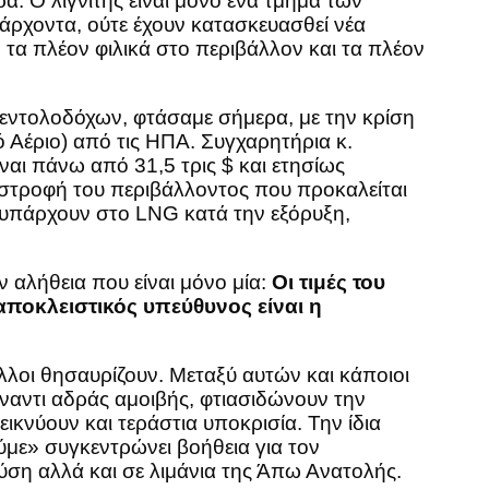
. Ο λιγνίτης είναι μόνο ένα τμήμα των
πάρχοντα, ούτε έχουν κατασκευασθεί νέα
 τα πλέον φιλικά στο περιβάλλον και τα πλέον
 εντολοδόχων, φτάσαμε σήμερα, με την κρίση
Αέριο) από τις ΗΠΑ. Συγχαρητήρια κ.
αι πάνω από 31,5 τρις $ και ετησίως
ταστροφή του περιβάλλοντος που προκαλείται
υ υπάρχουν στο LNG κατά την εξόρυξη,
ν αλήθεια που είναι μόνο μία:
Οι τιμές του
αποκλειστικός υπεύθυνος είναι η
λλοι θησαυρίζουν. Μεταξύ αυτών και κάποιοι
έναντι αδράς αμοιβής, φτιασιδώνουν την
ικνύουν και τεράστια υποκρισία. Την ίδια
ύμε» συγκεντρώνει βοήθεια για τον
ση αλλά και σε λιμάνια της Άπω Ανατολής.