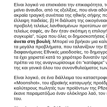
Είναι λογικό να επισκιάσει την επικαιρότητα,
μείνει άναυδοι, από τις εξελίξεις, που είναι 
ακραία τραγική συνέπεια της ηθικής σήψης που
έλλειψη παιδείας. β) Η διάλυση της οικογένε
προβολή τελείως λανθασμένων προτύπων από τ
τελείως σαφές, αν δεν ήταν σκόπιμη η επιλογ
συγκυρία”, τώρα που όλες οι δημοσκοπήσεις 
άνετα στη βουλή
; Μπορεί να βρήκαν μια κα
τα μεγάλα προβλήματα, που ταλανίζουν την Ελλ
διαφαινόμενες Εθνικές μειοδοσίες, το δημογρα
τα έχει χειριστεί κατά το χειρότερο δυνατόν τ
πρέπει να της αναγνωρίσουμε ότι “κατάφερε” 
της και γενικά όλου του συνονθυλεύματος 
Είναι λογικό, σε ένα διάλλειμα του καταστρο
«Moonshot», του εβραϊκής καταγωγής προέδρο
καλύτερους πωλητές των προϊόντων της Pfizer.
έκανε πειραματόζωο έναν ολόκληρο λαό, τον 
του.