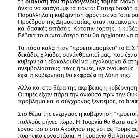
τη
διάλυση του πρωτογενούς τομέα
; Μόνο 
άνετα να εισάγουμε τα πάντα: Εσπεριδοειδή α
Παράλληλα η κυβέρνηση φρόντισε να “σπείρου
Προέδρου της Δημοκρατίας, όταν παρακάμπτο
και δασικές εκτάσεις. Κατόπιν εορτής, η κυβέ
Βέβαια το συντομότερο που θα αρχίσουν να απο
Το πόσο καλά ήταν “προετοιμασμένο” το Ε.Σ.Υ
δεκάδες χιλιάδες συνάνθρωποί μας, που έχασα
κυβέρνηση εξακολουθεί να μεγαλουργεί διατ
ανεμβολίαστους, τέως ήρωες, υγειονομικούς. “Π
έχει, η κυβέρνηση θα εκφράζει τη λύπη της.
Αλλά και στο θέμα της ακρίβειας η κυβέρνηση
Οι τιμές είχαν πάρει την ανιούσα πριν την Ο
πρόβλημα και ο σύγχρονος ξενιτεμός, το br
Στο θέμα της ενέργειας η κυβέρνηση “προετοί
πολλούς μήνες τώρα. Η Τουρκία θα θέσει σε λ
εργοστάσιο στο Ακούγιου της νότιας Τουρκίας
πυρηνικά εργοστάσια. Η Γερμανία θα λειτουργ