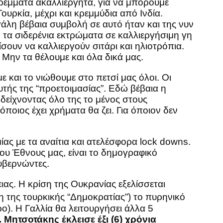
τρέμματα ακαλλιέργητα, για να μπορούμε
υρκία, μέχρι και κρεμμύδια από Ινδία.
άλη βέβαια συμβολή σε αυτό ήταν και της νυν
τα σιδερένια εκτρώματα σε καλλιεργήσιμη γη
ίσουν να καλλιεργούν σιτάρι και ηλιοτρόπια.
 Μην τα θέλουμε και όλα δικά μας.
 και το νιώθουμε στο πετσί μας όλοι. Οι
υτής της “προετοιμασίας”. Εδώ βέβαια η
είχνοντας όλο της το μένος στους
όποιος έχει χρήματα θα ζει. Για όποιον δεν
ας με τα αναίτια και ατελέσφορα lock downs.
του Έθνους μας, είναι το δημογραφικό
είς κυβερνώντες.
ας. Η κρίση της Ουκρανίας εξελίσσεται
η της τουρκικής “Δημοκρατίας”) το πυρηνικό
ο). Η Γαλλία θα λειτουργήσει άλλα 5
. Μητσοτάκης έκλεισε έξι (6) χρόνια