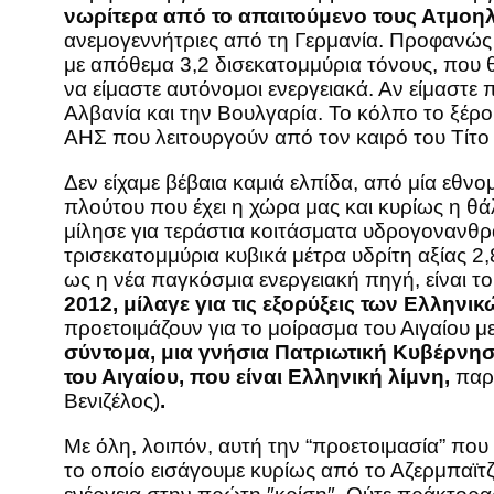
νωρίτερα από το απαιτούμενο τους Ατμοηλε
ανεμογεννήτριες από τη Γερμανία. Προφανώς 
με απόθεμα 3,2 δισεκατομμύρια τόνους, που θ
να είμαστε αυτόνομοι ενεργειακά. Αν είμαστε
Αλβανία και την Βουλγαρία. Το κόλπο το ξέρο
ΑΗΣ που λειτουργούν από τον καιρό του Τίτο 
Δεν είχαμε βέβαια καμιά ελπίδα, από μία εθνο
πλούτου που έχει η χώρα μας και κυρίως η 
μίλησε για τεράστια κοιτάσματα υδρογονανθρ
τρισεκατομμύρια κυβικά μέτρα υδρίτη αξίας 2,
ως η νέα παγκόσμια ενεργειακή πηγή, είναι τ
2012, μίλαγε για τις εξορύξεις των Ελλη
προετοιμάζουν για το μοίρασμα του Αιγαίου με
σύντομα, μια γνήσια Πατριωτική Κυβέρνησ
του Αιγαίου, που είναι Ελληνική λίμνη,
παρ
Βενιζέλος)
.
Με όλη, λοιπόν, αυτή την “προετοιμασία” που
το οποίο εισάγουμε κυρίως από το Αζερμπαϊτζ