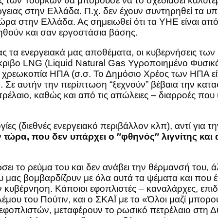
 των Τούρκων θα μπορούσε να το σχεδιάσει καλύτερα
ργειας στην Ελλάδα. Π.χ. δεν έχουν συντηρηθεί τα υ
ώρα στην Ελλάδα. Ας σημειωθεί ότι τα ΥΗΕ είναι από
ηθούν και σαν εργοστάσια βάσης.
ς τα ενεργειακά μας αποθέματα, οι κυβερνήσεις των
ριβο LNG (Liquid Natural Gas Υγροποιημένο Φυσικό 
 χρεωκοπία ΗΠΑ (σ.σ. Το Δημόσιο Χρέος των ΗΠΑ είν
υ). Σε αυτήν την περίπτωση “ξεχνούν” βέβαια την κα
τρέλαιο, καθώς και από τις απώλειες – διαρροές πο
ίες (διεθνές ενεργειακό περιβάλλον κλπ), αντί για τη
 τώρα, που δεν υπάρχει ο ″φθηνός″ λιγνίτης και 
ι το ρεύμα του και δεν ανάβει την θέρμανσή του, ά
υ μας βομβαρδίζουν με όλα αυτά τα ψέματα και που 
 κυβέρνηση. Κάποιοι εφοπλιστές – καναλάρχες, επιδε
μου του Πούτιν, και ο ΣΚΑΪ με το «Όλοι μαζί μπορο
φοπλιστών, μεταφέρουν το ρωσικό πετρέλαιο στη Δύ