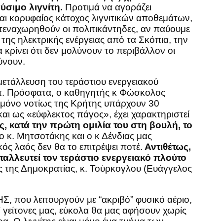
ύσιμο λιγνίτη.
Προτιμά να αγοράζει
αι κορυφαίος κάτοχος λιγνιτικών αποθεμάτων,
στεναχωρηθούν οι πολιτικάντηδες, αν παύουμε
της ηλεκτρικής ενέργειας από τα Σκόπια, την
κρίνει ότι δεν μολύνουν το περιβάλλον οι
ύνουν.
κμετάλλευση του τεράστιου ενεργειακού
λπ. Πρόσφατα, ο καθηγητής κ Φώσκολος
ι μόνο νοτίως της Κρήτης υπάρχουν 30
και ως «εύφλεκτος πάγος», έχει χαρακτηριστεί
, κατά την πρώτη ομιλία του στη βουλή, το
 ο κ. Μητσοτάκης και ο κ Δένδιας μας
ός λαός δεν θα το επιτρέψει ποτέ.
Αντιθέτως,
αλλευτεί τον τεράστιο ενεργειακό πλούτο
ς της Δημοκρατίας, κ. Τούρκογλου (Ευάγγελος
Σ, που λειτουργούν με “ακριβό” φυσικό αέριο,
″ γείτονες μας, εύκολα θα μας αφήσουν χωρίς