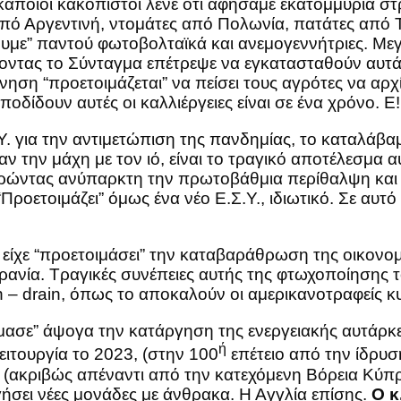
κάποιοι κακόπιστοι λένε ότι αφήσαμε εκατομμύρια σ
πό Αργεντινή, ντομάτες από Πολωνία, πατάτες από Το
με” παντού φωτοβολταϊκά και ανεμογεννήτριες. Μεγ
ντας το Σύνταγμα επέτρεψε να εγκατασταθούν αυτά 
ρνηση “προετοιμάζεται” να πείσει τους αγρότες να αρχ
δίδουν αυτές οι καλλιέργειες είναι σε ένα χρόνο. Ε!
. για την αντιμετώπιση της πανδημίας, το καταλάβαμε
ν την μάχη με τον ιό, είναι το τραγικό αποτέλεσμα α
ηρώντας ανύπαρκτη την πρωτοβάθμια περίθαλψη και δ
ροετοιμάζει” όμως ένα νέο Ε.Σ.Υ., ιδιωτικό. Σε αυτό 
 είχε “προετοιμάσει” την καταβαράθρωση της οικονομί
υκρανία. Τραγικές συνέπειες αυτής της φτωχοποίησης 
ain – drain, όπως το αποκαλούν οι αμερικανοτραφ
μασε” άψογα την κατάργηση της ενεργειακής αυτάρκει
ή
ειτουργία το 2023, (στην 100
επέτειο από την ίδρυσ
 (ακριβώς απέναντι από την κατεχόμενη Βόρεια Κύπρ
ήσει νέες μονάδες με άνθρακα. Η Αγγλία επίσης.
Ο κ