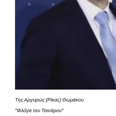
Της Αργυρώς (Ρίκας) Θωμάκου
″Φλόγα του Ταινάρου″