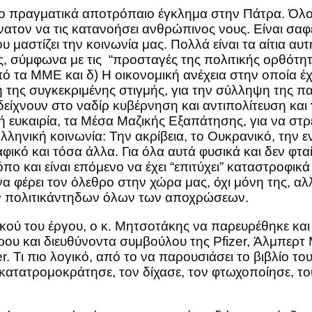
 το πραγματικά αποτρόπαιο έγκλημα στην Πάτρα. Όλοι 
αδύνατον να τις κατανοήσει ανθρώπινος νους. Είναι σαφ
 μαστίζει την κοινωνία μας. Πολλά είναι τα αίτια αυ
ιας, σύμφωνα με τις “προσταγές της πολιτικής ορθότ
α ΜΜΕ και δ) Η οικονομική ανέχεια στην οποία έχου
ή της συγκεκριμένης στιγμής, για την σύλληψη της 
δείχνουν στο ναδίρ κυβέρνηση και αντιπολίτευση και
λή ευκαιρία, τα Μέσα Μαζικής Εξαπάτησης, για να σ
ηνική κοινωνία: Την ακρίβεια, το Ουκρανικό, την εν
φικό και τόσα άλλα. Για όλα αυτά φυσικά και δεν φτα
ρόπο και είναι επόμενο να έχει “επιτύχει” καταστροφι
να φέρει τον όλεθρο στην χώρα μας, όχι μόνη της, α
των πολιτικάντηδων όλων των αποχρώσεων.
φικού του έργου, ο κ. Μητσοτάκης να παρευρέθηκε κα
υ και διευθύνοντα συμβούλου της Pfizer, Άλμπερτ 
 Τι πιο λογικό, από το να παρουσιάσει το βιβλίο του
κατατρομοκράτησε, τον δίχασε, τον φτωχοποίησε, το