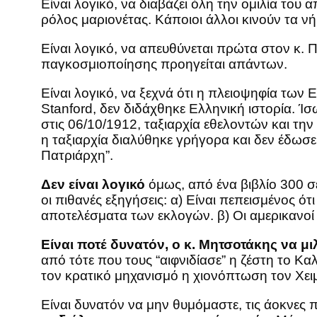
Είναι λογικό, να διαβάζει όλη την ομιλία του 
ρόλος μαριονέτας. Κάποιοι άλλοι κινούν τα νήμ
Είναι λογικό, να απευθύνεται πρώτα στον κ. 
παγκοσμιοποίησης προηγείται απάντων.
Είναι λογικό, να ξεχνά ότι η πλειοψηφία των
Stanford, δεν διδάχθηκε Ελληνική ιστορία. Ί
στις 06/10/1912, ταξιαρχία εθελοντών και τ
η ταξιαρχία διαλύθηκε γρήγορα και δεν έδωσε 
Πατριάρχη”.
Δεν είναι λογικό
όμως, από ένα βιβλίο 300 σε
οι πιθανές εξηγήσεις: α) Είναι πεπεισμένος ό
αποτελέσματα των εκλογών. β) Οι αμερικανοί 
Είναι ποτέ δυνατόν, ο κ. Μητσοτάκης να μιλ
από τότε που τους “αιφνιδίασε” η ζέστη το Καλ
τον κρατικό μηχανισμό η χιονόπτωση τον Χειμ
Είναι δυνατόν να μην θυμόμαστε, τις άοκνες 