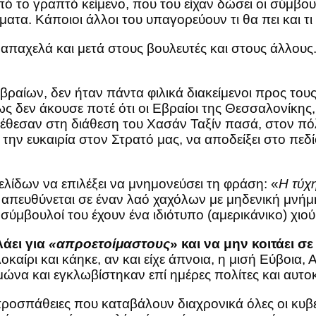
από το γραπτό κείμενο, που του είχαν δώσει οι σύμβου
ατα. Κάποιοι άλλοι του υπαγορεύουν τι θα πει και τι 
Παπαχελά και μετά στους βουλευτές και στους άλλου
 Εβραίων, δεν ήταν πάντα φιλικά διακείμενοι προς τ
σως δεν άκουσε ποτέ ότι οι Εβραίοι της Θεσσαλονίκη
ην έθεσαν στη διάθεση του Χασάν Ταξίν πασά, στον 
την ευκαιρία στον Στρατό μας, να αποδείξει στο πεδίο
λίδων να επιλέξει να μνημονεύσει τη φράση: «
Η τύχ
τι απευθύνεται σε έναν λαό χαχόλων με μηδενική μνήμ
σύμβουλοί του έχουν ένα ιδιότυπο (αμερικάνικο) χιο
άει για
«απροετοίμαστους
» και να μην κοιτάει σ
οκαίρι και κάηκε, αν και είχε άπνοια, η μισή Εύβοια, 
ώνα και εγκλωβίστηκαν επί ημέρες πολίτες και αυτο
προσπάθειες που καταβάλουν διαχρονικά όλες οι κυβε