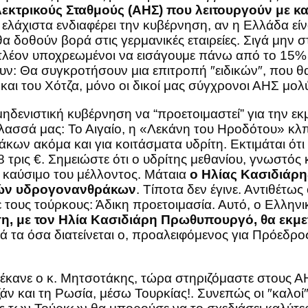
κτρικούς Σταθμούς (ΑΗΣ) που λειτουργούν με κα
ελάχιστα ενδιαφέρει την κυβέρνηση, αν η Ελλάδα είν
α δοθούν βορά στις γερμανικές εταιρείες. Σιγά μην 
 πλέον υποχρεωμένοι να εισάγουμε πάνω από το 15% 
υν: Θα συγκροτήσουν μια επιτροπή ″ειδικών″, που θα 
και του Χότζα, μόνο οι δικοί μας σύγχρονοι ΑΗΣ μολ
μηδενιστική κυβέρνηση να “προετοιμαστεί” για την ε
θάλασσά μας: Το Αιγαίο, η «Λεκάνη του Ηροδότου» κ
άκων ακόμα και για κοιτάσματα υδρίτη. Εκτιμάται ότ
8 τρις €. Σημειώστε ότι ο υδρίτης μεθανίου, γνωστός 
ο καύσιμο του μέλλοντος. Μάταια
ο Ηλίας Κασιδιάρης
νικών υδρογονανθράκων
. Τίποτα δεν έγινε. Αντιθέτως
 τους τούρκους: Άδικη προετοιμασία. Αυτό, ο Ελληνικ
η, με τον Ηλία Κασιδιάρη Πρωθυπουργό, θα εκμετ
ά τα όσα διατείνεται ο, προαλειφόμενος για Πρόεδρο
 έκανε ο κ. Μητσοτάκης, τώρα στηριζόμαστε στους ΑΗ
άν και τη Ρωσία, μέσω Τουρκίας!. Συνεπώς οι ″καλοί