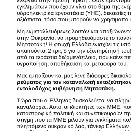
ενέργεια στην πρώτη ″κρίση″. Ούτε πράκτορας
εγκλημάτων που έχουν γίνει στο θέμα της ενέ
υδροηλεκτρικά εργοστάσια (ΥΗΕ), δεκαετίες τ
αξιόπιστα, τόσο που μπορούν να χρησιμοποι
Μη εκμεταλλευόμενες λοιπόν και απαξιώνοντα
στην Ουκρανία, να προμηθευόμαστε το πανάκ
Μητσοτάκη! Η φτωχή Ελλάδα ενισχύει τις υπό
απαιτούνται 2 τρις $ για την εξυπηρέτησή το
από τα τεράστια δεξαμενόπλοια, που καίνε πε
υγροποίηση, αποθήκευση και μεταφορά του.
Μας εμπαίζουν και μας λένε διάφορες δικαιολογ
ρεύματος για τον καταναλωτή εκτοξεύτηκαν
εντολοδόχος κυβέρνηση Μητσοτάκη.
Τώρα που ο Έλληνας δυσκολεύεται να πληρώσε
καναλάρχες. Αυτοί οι ιδιοκτήτες των ΜΜΕ, πο
καταστροφική πολιτική και συνεπικουρούν την
στιγμή που τα ΜΜΕ μιλούν για εγκλήματα πολέ
πληττόμενο ουκρανικό λαό, τάνκερ Ελλήνων ε