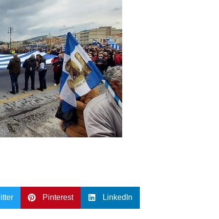
itter
Pinterest
LinkedIn