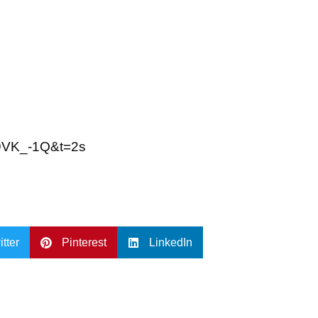
X9VK_-1Q&t=2s
itter
Pinterest
LinkedIn