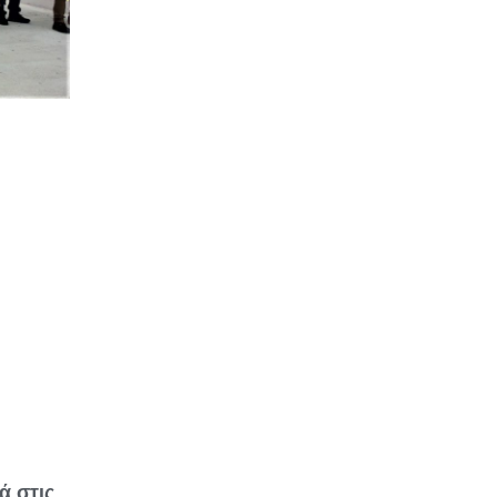
ά στις