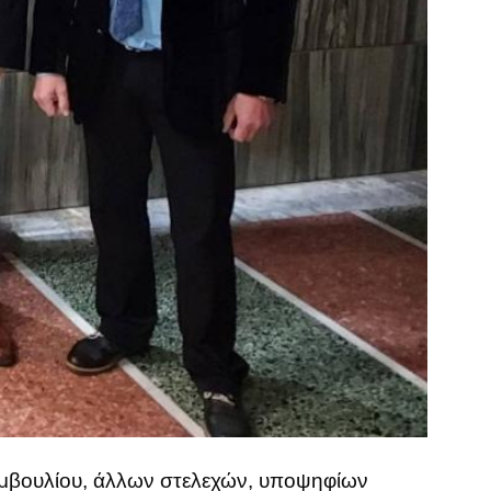
υμβουλίου, άλλων στελεχών, υποψηφίων