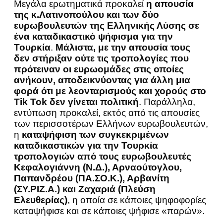
Μεγάλα ερωτηματικά προκαλεί
η απουσία
της κ.Λατινοπούλου και των δύο
ευρωβουλευτών της Ελληνικής Λύσης σε
ένα καταδικαστικό ψήφισμα για την
Τουρκία
.
Μάλιστα, με την απουσία τους
δεν στήριξαν ούτε τις τροπολογίες που
πρότειναν οι ευρωομάδες στις οποίες
ανήκουν, αποδεικνύοντας για άλλη μια
φορά ότι με λεονταρισμούς και χορούς στο
Tik Tok δεν γίνεται πολιτική
. Παράλληλα,
εντύπωση προκαλεί, εκτός από τις απουσίες
των περισσοτέρων Ελλήνων ευρωβουλευτών,
η
καταψήφιση των συγκεκριμένων
καταδικαστικών για την Τουρκία
τροπολογιών από τους ευρωβουλευτές
Κεφαλογιάννη (Ν.Δ.), Αρναούτογλου,
Παπανδρέου (ΠΑ.ΣΟ.Κ.), Αρβανίτη
(ΣΥ.ΡΙΖ.Α.) και Ζαχαριά (Πλεύση
Ελευθερίας)
, η οποία σε κάποιες ψηφοφορίες
καταψήφισε και σε κάποιες ψήφισε «παρών».