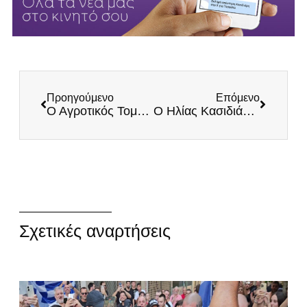
Προηγούμενο
Επόμενο
Ο Αγροτικός Τομέας Υπονομεύεται – Η Κυβέρνηση ξεπουλά την Ελληνική Ύπαιθρο!
Ο Ηλίας Κασιδιάρης επιστρέφει ΖΩΝΤΑΝΑ με μία εκπομπή-φωτιά!
Σχετικές αναρτήσεις