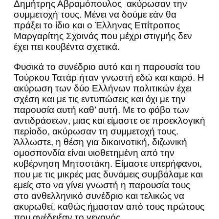
Δημήτρης Αβραμόπουλος ακύρωσαν την
συμμετοχή τους. Μένει να δούμε εάν θα
πράξει το ίδιο και ο Έλληνας Επίτροπος
Μαργαρίτης Σχοινάς που μέχρι στιγμής δεν
έχει πει κουβέντα σχετικά.
Φυσικά το συνέδριο αυτό και η παρουσία του
Τούρκου Τατάρ ήταν γνωστή εδώ και καιρό. Η
ακύρωση των δύο Ελλήνων πολιτικών έχει
σχέση και με τις εντυπώσεις και όχι με την
παρουσία αυτή καθ’ αυτή. Με το φόβο των
αντιδράσεων, μιας και είμαστε σε προεκλογική
περίοδο, ακύρωσαν τη συμμετοχή τους.
Άλλωστε, η θέση για δικοινοτική, διζωνική
ομοσπονδία είναι υιοθετημένη από την
κυβέρνηση Μητσοτάκη. Είμαστε υπερήφανοι,
που με τις μικρές μας δυνάμεις συμβάλαμε και
εμείς στο να γίνει γνωστή η παρουσία τους
στο ανθελληνικό συνέδριο και τελικώς να
ακυρωθεί, καθώς
ήμασταν από τους πρώτους
που ανέδειξαν το γεγονός.