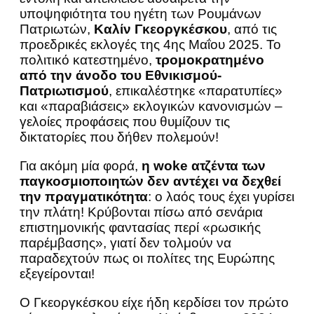
υποψηφιότητα του ηγέτη των Ρουμάνων
Πατριωτών,
Καλίν Γκεοργκέσκου
, από τις
προεδρικές εκλογές της 4ης Μαΐου 2025. Το
πολιτικό κατεστημένο,
τρομοκρατημένο
από την άνοδο του Εθνικισμού-
Πατριωτισμού
, επικαλέστηκε «παρατυπίες»
και «παραβιάσεις» εκλογικών κανονισμών –
γελοίες προφάσεις που θυμίζουν τις
δικτατορίες που δήθεν πολεμούν!
Για ακόμη μία φορά,
η woke ατζέντα των
παγκοσμιοποιητών δεν αντέχει να δεχθεί
την πραγματικότητα
: ο λαός τους έχει γυρίσει
την πλάτη! Κρύβονται πίσω από σενάρια
επιστημονικής φαντασίας περί «ρωσικής
παρέμβασης», γιατί δεν τολμούν να
παραδεχτούν πως οι πολίτες της Ευρώπης
εξεγείρονται!
Ο Γκεοργκέσκου είχε ήδη κερδίσει τον πρώτο