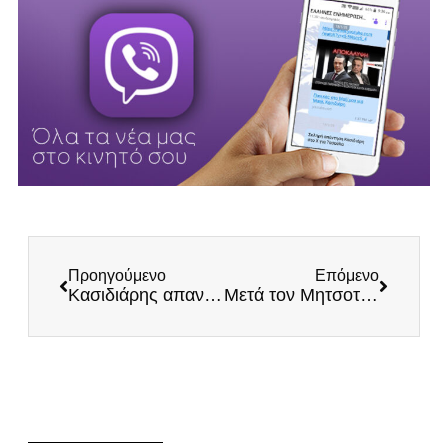
Προηγούμενο
Επόμενο
Κασιδιάρης απαντά σε Μητσοτάκη για Eθνική Aσφάλεια και τουρκική απειλή: «Να τελειώνει η στήριξη σε Ζελένσκι – Μακρόν! Γραμμή παραγωγής ελληνικών drones TΩΡΑ»
Μετά τον Μητσοτάκη εκτός τόπου -και χρόνου- και ο Ανδρουλάκης!