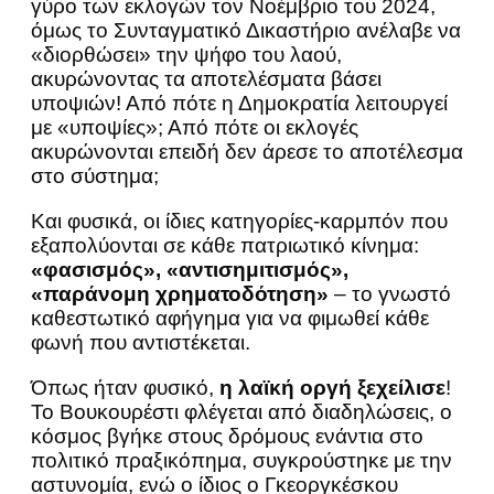
γύρο των εκλογών τον Νοέμβριο του 2024,
όμως το Συνταγματικό Δικαστήριο ανέλαβε να
«διορθώσει» την ψήφο του λαού,
ακυρώνοντας τα αποτελέσματα βάσει
υποψιών! Από πότε η Δημοκρατία λειτουργεί
με «υποψίες»; Από πότε οι εκλογές
ακυρώνονται επειδή δεν άρεσε το αποτέλεσμα
στο σύστημα;
Και φυσικά, οι ίδιες κατηγορίες-καρμπόν που
εξαπολύονται σε κάθε πατριωτικό κίνημα:
«φασισμός», «αντισημιτισμός»,
«παράνομη χρηματοδότηση»
– το γνωστό
καθεστωτικό αφήγημα για να φιμωθεί κάθε
φωνή που αντιστέκεται.
Όπως ήταν φυσικό,
η λαϊκή οργή ξεχείλισε
!
Το Βουκουρέστι φλέγεται από διαδηλώσεις, ο
κόσμος βγήκε στους δρόμους ενάντια στο
πολιτικό πραξικόπημα, συγκρούστηκε με την
αστυνομία, ενώ ο ίδιος ο Γκεοργκέσκου