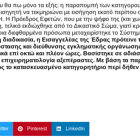
υ θα πω μόνο τα εξής: η παραπομπή των κατηγορουμ
Εισηγητή να τεκμηριώνει με εισήγηση εκατό περίπου σ
ρόεδρος Εφετών, που με την ψήφο της (και χωρί
τελικά εκδιώχθηκε από το Δικαστικό Σώμα, γιατί κρ
έτοια διεφθαρμένα πρόσωπα μεταχειρίστηκε το Σύστη
ή διαδικασία, η Εισαγγελέας της Έδρας πρότει
ασης και διεύθυνσης εγκληματικής οργάνωσης.
ά επί οκτώ και πλέον ώρες. Βασίστηκε σε αδιάσε
ου επιχειρηματολογία αξεπέραστες. Με βάση τα 
ς το κατασκευασμένο κατηγορητήριο περί δήθεν
itter
Pinterest
LinkedIn