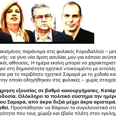
λακισμένος παράνομα στις φυλακές Κορυδαλλού – μετ
ς: να γίνει νέα άρση ασυλίας μου για κάποιο ανύπ
ικές αίθουσες. Η ημέρα εκείνη μπορεί να χαρακτηρισ
ηκε στη δημοσιότητα ηχητικό ντοκουμέντο με εντολ
αι για το περιβόητο ηχητικό Σαμαρά με τη χυδαία κ
ην οποία οδηγήθηκαν στις φυλακές – χωρίς στοιχεία 
άχρηση εξουσίας σε βαθμό κακουργήματος. Κατάρ
δοσία. Ολόκληρο το πολιτικό σύστημα την ημέρα 
 του Σαμαρά, από άκρα δεξιά μέχρι άκρα αριστερ
φθεί.
Προσπάθησαν να θάψουν τα συγκλονιστικά στο
ρότητα που τους χώριζε και έβαλε πλάτη στον εγκλ