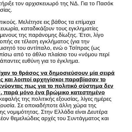
τήριξε τον αρχισκευωρό της ΝΔ. Για το Πασόκ
σίας.
ικούς. Μελέτησε εις βάθος τα επίμαχα
ευωρία, καταδικάζουν τους εγκληματίες
μενους της παράνομης δίωξης. Έτσι, λίγο
ροπής σε τέλεση εγκλήματος (για την
ισητό του αντίπαλο, ενώ ο Τσίπρας (ως
πίσω από το άθλιο πλαίσιο του «νόμου περί
παντες ευθύνη για το έγκλημα.
χαν το θράσος να δημοσιεύσουν μία σειρά
 και λοιποί αρχηγίσκοι παραβίασαν το
κνύοντας πως για το πολιτικό σύστημα δεν
ίς, παρά μόνο ένα βρώμικο κατεστημένο
κεφαλής της πολιτικής εξουσίας, λίγες ημέρες
ξουσία. Σε οποιαδήποτε άλλη χώρα της
ς νομιμότητας. Στην Ελλάδα είναι Δευτέρα
λέον θεμελιώδεις αρχές του Συντάγματος και