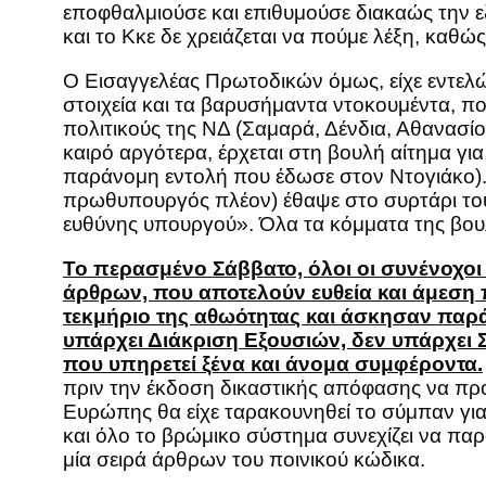
εποφθαλμιούσε και επιθυμούσε διακαώς την ε
και το Κκε δε χρειάζεται να πούμε λέξη, καθώς
Ο Εισαγγελέας Πρωτοδικών όμως, είχε εντελώ
στοιχεία και τα βαρυσήμαντα ντοκουμέντα, πο
πολιτικούς της ΝΔ (Σαμαρά, Δένδια, Αθανασί
καιρό αργότερα, έρχεται στη βουλή αίτημα γι
παράνομη εντολή που έδωσε στον Ντογιάκο). 
πρωθυπουργός πλέον) έθαψε στο συρτάρι του 
ευθύνης υπουργού». Όλα τα κόμματα της βου
Το περασμένο Σάββατο, όλοι οι συνένοχοι
άρθρων, που αποτελούν ευθεία και άμεση 
τεκμήριο της αθωότητας και άσκησαν παρά
υπάρχει Διάκριση Εξουσιών, δεν υπάρχει 
που υπηρετεί ξένα και άνομα συμφέροντα.
πριν την έκδοση δικαστικής απόφασης να προ
Ευρώπης θα είχε ταρακουνηθεί το σύμπαν για
και όλο το βρώμικο σύστημα συνεχίζει να παρ
μία σειρά άρθρων του ποινικού κώδικα.