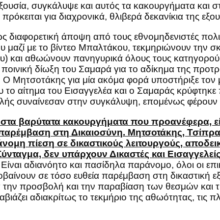
ξουσία, συγκάλυψε και αυτός τα κακουργήματα και σ
 πρόκειται για διαχρονικά, θλιβερά δεκανίκια της εξου
ς διαφορετική άποψη από τους εθνομηδενιστές πολιτ
υ μαζί με το βίντεο Μπαλτάκου, τεκμηριώνουν την σκ
ου) και αθωώνουν πανηγυρικά όλους τους κατηγορού
α ποινική δίωξη του Σαμαρά για το αδίκημα της προτ
Ο Μητσοτάκης για μία ακόμα φορά υποστήριξε τον μ
το αίτημα του Εισαγγελέα και ο Σαμαράς κρύφτηκε 
λής συναίνεσαν στην συγκάλυψη, επομένως φέρουν ά
 στα βαρύτατα κακουργήματα που προανέφερα, εί
παρέμβαση στη Δικαιοσύνη. Μητσοτάκης, Τσίπρας
νομη πίεση σε δικαστικούς λειτουργούς, αποδει
Σύνταγμα, δεν υπάρχουν Δικαστές και Εισαγγελε
Είναι αδιανόητο και πασίδηλα παράνομο, όλοι οι επι
βαίνουν σε τόσο ευθεία παρέμβαση στη δικαστική ε
 την προσβολή και την παραβίαση των θεσμών και τη
αβιάζει αδιακρίτως το τεκμήριο της αθωότητας, τις π