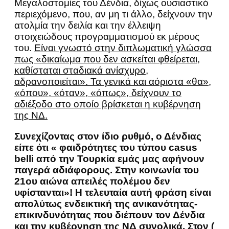
Μεγαλοστομίες του Δένδια, δίχως ουσιαστικό
περιεχόμενο, που, αν μη τι άλλο, δείχνουν την
ατολμία την δειλία και την έλλειψη
στοιχειώδους προγραμματισμού εκ μέρους
του.
Είναι γνωστό στην διπλωματική γλώσσα
πως «δικαίωμα που δεν ασκείται φθείρεται,
καθίσταται σταδιακά ανίσχυρο,
αδρανοποιείται». Τα γενικά και αόριστα «θα»,
«όπου», «όταν», «όπως», δείχνουν το
αδιέξοδο στο οποίο βρίσκεται η κυβέρνηση
της ΝΔ.
Συνεχίζοντας στον ίδιο ρυθμό, ο Δένδιας
είπε ότι « φαιδρότητες του τύπου casus
belli από την Τουρκία εμάς μας αφήνουν
παγερά αδιάφορους. Στην κοινωνία του
21ου αιώνα απειλές πολέμου δεν
υφίστανται»! Η τελευταία αυτή φράση είναι
απολύτως ενδεικτική της ανικανότητας-
επικινδυνότητας που διέπουν τον Δένδια
και την κυβέρνηση της ΝΔ συνολικά. Στον (