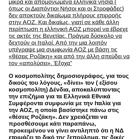
μικρά και απομονωμένα ελληνικά νησιά (
όπως οι Διαπόντιοι Νήσοι και οι Στροφάδες)
δεν αποκτούν δικαίωμα πλήρους επιρροής
στην ΑΟΖ. Και δικαίως, γιατί σε κάθε άλλη
περίπτωση η ελληνική ΑΟΖ μπορεί να έβρεχε
τις ακτές της Βενετίας. Πράγμα δύσκολο να
δεχτούν οι Ιταλοί. Από την μια λοιπόν
υπέγραψε μια συμφωνία ΑΟΖ με βάση τις
«θέσεις Ροζάκη» και από την άλλη σπεύδει να
τον «απολύσει». Έξοχα”
Ο κοσμοπολίτης δημοσιογράφος, για τους
δικούς του λόγους, «δίνει» τον ( εξίσου
κοσμοπολίτη) Δένδια, αποκαλύπτοντας
την επιζήμια για τα Ελληνικά Εθνικά
Συμφέροντα συμφωνία με την Ιταλία για
την ΑΟΖ, η οποία βασίστηκε πάνω στις
«θέσεις Ροζάκη». Δεν χρειάζεται να
προσθέσουμε κάτι παραπάνω,
προκειμένου να γίνει αντιληπτό ότι η ΝΔ
ετοιμάζει το δικό της ξεπούλημα, τις δικές