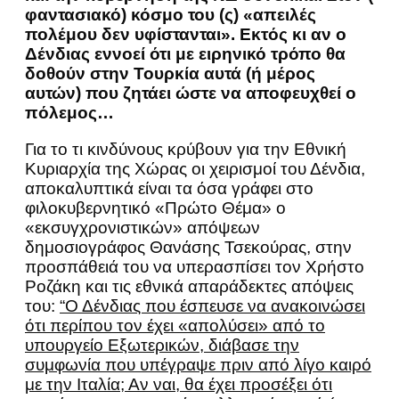
φαντασιακό) κόσμο του (ς) «απειλές
πολέμου δεν υφίστανται». Εκτός κι αν ο
Δένδιας εννοεί ότι με ειρηνικό τρόπο θα
δοθούν στην Τουρκία αυτά (ή μέρος
αυτών) που ζητάει ώστε να αποφευχθεί ο
πόλεμος…
Για το τι κινδύνους κρύβουν για την Εθνική
Κυριαρχία της Χώρας οι χειρισμοί του Δένδια,
αποκαλυπτικά είναι τα όσα γράφει στο
φιλοκυβερνητικό «Πρώτο Θέμα» ο
«εκσυγχρονιστικών» απόψεων
δημοσιογράφος Θανάσης Τσεκούρας, στην
προσπάθειά του να υπερασπίσει τον Χρήστο
Ροζάκη και τις εθνικά απαράδεκτες απόψεις
του:
“Ο Δένδιας που έσπευσε να ανακοινώσει
ότι περίπου τον έχει «απολύσει» από το
υπουργείο Εξωτερικών, διάβασε την
συμφωνία που υπέγραψε πριν από λίγο καιρό
με την Ιταλία; Αν ναι, θα έχει προσέξει ότι