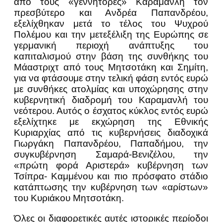
από τους «γεννήτορες» Καραμανλή τον
πρεσβύτερο και Ανδρέα Παπανδρέου,
εξελίχθηκαν μετά το τέλος του Ψυχρού
Πολέμου και την μετεξέλιξη της Ευρώπης σε
γερμανική περιοχή ανάπτυξης του
καπιταλισμού στην βάση της συνθήκης του
Μάαστριχτ από τους Μητσοτάκη και Σημίτη,
για να φτάσουμε στην τελική φάση εντός ευρώ
με συνθήκες ατολμίας και υποχώρησης στην
κυβερνητική διαδρομή του Καραμανλή του
νεότερου. Αυτός ο έσχατος κύκλος εντός ευρώ
εξελίχτηκε με εκχώρηση της Εθνικής
Κυριαρχίας από τις κυβερνήσεις διαδοχικά
Γιωργάκη Παπανδρέου, Παπαδήμου, την
συγκυβέρνηση Σαμαρά-Βενιζέλου, την
«πρώτη φορά Αριστερά» κυβέρνηση των
Τσίπρα- Καμμένου και πιο πρόσφατο στάδιο
κατάπτωσης την κυβέρνηση των «αρίστων»
του Κυριάκου Μητσοτάκη.
Όλες οι διαφορετικές αυτές ιστορικές περίοδοι