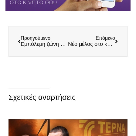
Προηγούμενο
Επόμενο
Εμπόλεμη ζώνη ο Άγιος Παντελεήμονας: Αιγύπτιος με χατζάρα απειλούσε να σφάξει αστυνομικούς, φωνάζοντας ότι η πλατεία του ανήκει
Nέο μέλος στο κλαμπ των διωκόμενων: Mετά τον Κασιδιάρη και το Εθνικό Κόμμα Έλληνες ήρθε η σειρά της Μαρίν Λεπέν
Σχετικές αναρτήσεις