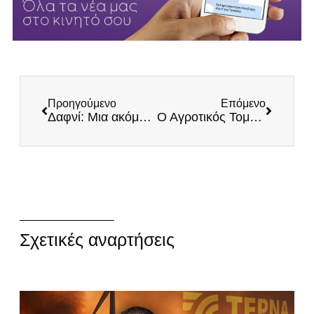
Προηγούμενο
Επόμενο
Δαφνί: Μια ακόμη τραγωδία που αποδεικνύει την ανικανότητα του κράτους
Ο Αγροτικός Τομέας Υπονομεύεται – Η Κυβέρνηση ξεπουλά την Ελληνική Ύπαιθρο!
Σχετικές αναρτήσεις