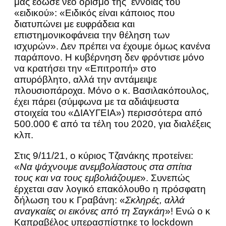
μας έδωσε νέο ορισμό της έννοιας του
«ειδικού»: «Ειδικός είναι κάποιος που
διατυπώνει με ευφράδεια και
επιστημονικοφάνεια την θέληση των
ισχυρών». Δεν πρέπει να έχουμε όμως κανένα
παράπονο. Η κυβέρνηση δεν φρόντισε μόνο
να κρατήσει την «Επιτροπή» στο
απυρόβλητο, αλλά την αντάμειψε
πλουσιοπάροχα. Μόνο ο κ. Βασιλακόπουλος,
έχει πάρει (σύμφωνα με τα αδιάψευστα
στοιχεία του «ΔΙΑΥΓΕΙΑ») περισσότερα από
500.000 € από τα τέλη του 2020, για διαλέξεις
κλπ.
Στις 9/11/21, ο κύριος Τζανάκης προτείνει:
«
Να ψάχνουμε ανεμβολίαστους στα σπίτια
τους και να τους εμβολιάζουμε
». Συνεπώς
έρχεται σαν λογικό επακόλουθο η πρόσφατη
δήλωση του κ Γραβάνη: «
Σκληρές, αλλά
αναγκαίες οι εικόνες από τη Σαγκάη
»! Ενώ ο κ
Καπραβέλος υπερασπίστηκε το lockdown