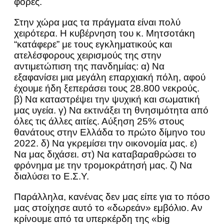
φορές.
Στην χώρα μας τα πράγματα είναι πολύ
χειρότερα. Η κυβέρνηση του κ. Μητσοτάκη
“κατάφερε” με τους εγκληματικούς και
ατελέσφορους χειρισμούς της στην
αντιμετώπιση της πανδημίας: α) Να
εξαφανίσει μια μεγάλη επαρχιακή πόλη, αφού
έχουμε ήδη ξεπεράσει τους 28.800 νεκρούς.
β) Να καταστρέψει την ψυχική και σωματική
μας υγεία. γ) Να εκτινάξει τη θνησιμότητα από
όλες τις άλλες αιτίες. Αύξηση 25% στους
θανάτους στην Ελλάδα το πρώτο δίμηνο του
2022. δ) Να γκρεμίσει την οικονομία μας. ε)
Να μας διχάσει. στ) Να καταβαραθρώσει το
φρόνημα με την τρομοκράτησή μας. ζ) Να
διαλύσει το Ε.Σ.Υ.
Παράλληλα, κανένας δεν μας είπε για το πόσο
μας στοίχησε αυτό το «δωρεάν» εμβόλιο. Αν
κρίνουμε από τα υπερκέρδη της «big