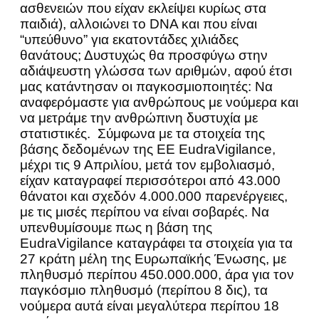
ασθενειών που είχαν εκλείψει κυρίως στα
παιδιά), αλλοιώνει το DNA και που είναι
“υπεύθυνο” για εκατοντάδες χιλιάδες
θανάτους; Δυστυχώς θα προσφύγω στην
αδιάψευστη γλώσσα των αριθμών, αφού έτσι
μας κατάντησαν οι παγκοσμιοποιητές: Να
αναφερόμαστε για ανθρώπους με νούμερα και
να μετράμε την ανθρώπινη δυστυχία με
στατιστικές. Σύμφωνα με τα στοιχεία της
βάσης δεδομένων της ΕΕ EudraVigilance,
μέχρι τις 9 Απριλίου, μετά τον εμβολιασμό,
είχαν καταγραφεί περισσότεροι από 43.000
θάνατοι και σχεδόν 4.000.000 παρενέργειες,
με τις μισές περίπου να είναι σοβαρές. Να
υπενθυμίσουμε πως η βάση της
EudraVigilance καταγράφει τα στοιχεία για τα
27 κράτη μέλη της Ευρωπαϊκής Ένωσης, με
πληθυσμό περίπου 450.000.000, άρα για τον
παγκόσμιο πληθυσμό (περίπου 8 δις), τα
νούμερα αυτά είναι μεγαλύτερα περίπου 18