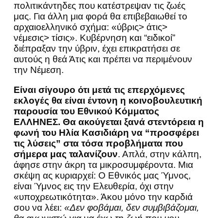
πολιτικάντηδες που κατέστρεψαν τις ζωές
μας. Για άλλη μια φορά θα επιβεβαιωθεί το
αρχαιοελληνικό σχήμα: «ύβρις> άτις>
νέμεσις> τίσις». Κυβέρνηση και “ειδικοί”
διέπραξαν την ύβριν, έχει επικρατήσει σε
αυτούς η θεά Άτις και πρέπει να περιμένουν
την Νέμεση.
Είναι σίγουρο ότι μετά τις επερχόμενες
εκλογές θα είναι έντονη η κοινοβουλευτική
παρουσία του Εθνικού Κόμματος
ΕΛΛΗΝΕΣ. Θα ακούγεται ξανά στεντόρεια η
φωνή του Ηλία Κασιδιάρη να “προσφέρει
τις λύσεις” στα τόσα προβλήματα που
σήμερα μας ταλανίζουν
. Απλά, στην κάλπη,
άφησε στην άκρη τα μικροσυμφέροντα. Μια
σκέψη ας κυριαρχεί: Ο Εθνικός μας Ύμνος,
είναι Ύμνος εις την Ελευθερία, όχι στην
«υποχρεωτικότητα». Άκου μόνο την καρδιά
σου να λέει:
«Δεν φοβάμαι, δεν συμβιβάζομαι,