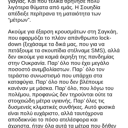
γιαγιάς. Και που τελικά θρήνησε πολύ
λιγότερα θύματα από εμάς. Η Σουηδία
απέδειξε περίτρανα τη ματαιότητα των
“μέτρων”.
Ακούμε για έξαρση κρουσμάτων στη Σαγκάη,
που εφαρμόζει το πλέον απάνθρωπο lock-
down (ξεχάσαμε τα δικά μας, που για να
πετάξουμε τα σκουπίδια στέλναμε SMS), αλλά
δεν ακούμε για καμιά έκρηξη της πανδημίας
στην Ουκρανία. Παρ’ όλο που έχει μεγάλο
ποσοστό ανεμβολίαστων. Παρ΄ όλο τον
τεράστιο συνωστισμό που υπάρχει στα
καταφύγια. Παρ’ όλο που δεν βλέπουμε
κανέναν με μάσκα. Παρ’ όλο, που λόγω του
πολέμου, προφανώς δεν τηρούνται ούτε τα
στοιχειώδη μέτρα υγιεινής. Παρ’ όλες τις
δυσμενείς κλιματικές συνθήκες. Αυτό φυσικά
είναι πολύ ευχάριστο, αλλά ταυτόχρονα
αποδεικνύει το πόσο ατελέσφορα και
άχρηστα, ήταν όλα αυτά τα μέτρα που δήθεν