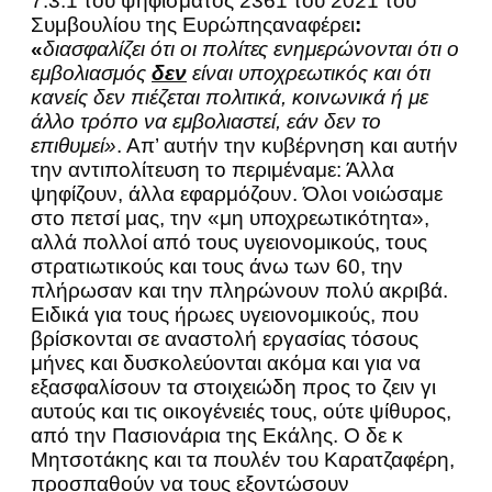
7.3.1 του ψηφίσματος 2361 του 2021 του
Συμβουλίου της Ευρώπηςαναφέρει
:
«
διασφαλίζει ότι οι πολίτες ενημερώνονται ότι ο
εμβολιασμός
δεν
είναι υποχρεωτικός και ότι
κανείς δεν πιέζεται πολιτικά, κοινωνικά ή με
άλλο τρόπο να εμβολιαστεί, εάν δεν το
επιθυμεί»
. Απ’ αυτήν την κυβέρνηση και αυτήν
την αντιπολίτευση το περιμέναμε: Άλλα
ψηφίζουν, άλλα εφαρμόζουν. Όλοι νοιώσαμε
στο πετσί μας, την «μη υποχρεωτικότητα»,
αλλά πολλοί από τους υγειονομικούς, τους
στρατιωτικούς και τους άνω των 60, την
πλήρωσαν και την πληρώνουν πολύ ακριβά.
Ειδικά για τους ήρωες υγειονομικούς, που
βρίσκονται σε αναστολή εργασίας τόσους
μήνες και δυσκολεύονται ακόμα και για να
εξασφαλίσουν τα στοιχειώδη προς το ζειν γι
αυτούς και τις οικογένειές τους, ούτε ψίθυρος,
από την Πασιονάρια της Εκάλης. Ο δε κ
Μητσοτάκης και τα πουλέν του Καρατζαφέρη,
προσπαθούν να τους εξοντώσουν