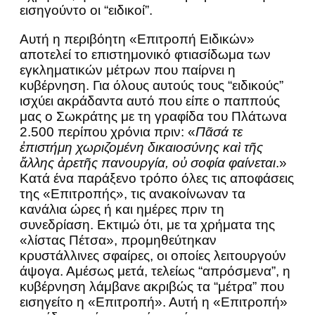
εισηγούντο οι “ειδικοί”.
Αυτή η περιβόητη «Επιτροπή Ειδικών»
αποτελεί το επιστημονικό φτιασίδωμα των
εγκληματικών μέτρων που παίρνει η
κυβέρνηση. Για όλους αυτούς τους “ειδικούς”
ισχύει ακράδαντα αυτό που είπε ο παππούς
μας ο Σωκράτης με τη γραφίδα του Πλάτωνα
2.500 περίπου χρόνια πριν: «
Πᾶσά τε
ἐπιστήμη χωριζομένη δικαιοσύνης καὶ τῆς
ἄλλης ἀρετῆς πανουργία, οὐ σοφία φαίνεται
.»
Κατά ένα παράξενο τρόπο όλες τις αποφάσεις
της «Επιτροπής», τις ανακοίνωναν τα
κανάλια ώρες ή και ημέρες πριν τη
συνεδρίαση. Εκτιμώ ότι, με τα χρήματα της
«λίστας Πέτσα», προμηθεύτηκαν
κρυστάλλινες σφαίρες, οι οποίες λειτουργούν
άψογα. Αμέσως μετά, τελείως “απρόσμενα”, η
κυβέρνηση λάμβανε ακριβώς τα “μέτρα” που
εισηγείτο η «Επιτροπή». Αυτή η «Επιτροπή»