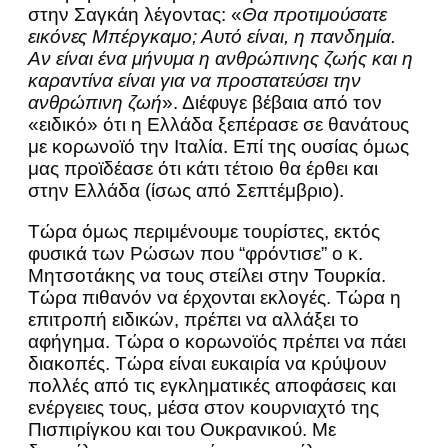
στην Σαγκάη λέγοντας: «
Θα προτιμούσατε
εικόνες Μπέργκαμο; Αυτό είναι, η πανδημία.
Αν είναι ένα μήνυμα η ανθρώπινης ζωής και η
καραντίνα είναι για να προστατεύσει την
ανθρώπινη ζωή
». Διέφυγε βέβαια από τον
«ειδικό» ότι η Ελλάδα ξεπέρασε σε θανάτους
με κορωνοϊό την Ιταλία. Επί της ουσίας όμως
μας προϊδέασε ότι κάτι τέτοιο θα έρθει και
στην Ελλάδα (ίσως από Σεπτέμβριο).
Τώρα όμως περιμένουμε τουρίστες, εκτός
φυσικά των Ρώσων που “φρόντισε” ο κ.
Μητσοτάκης να τους στείλει στην Τουρκία.
Τώρα πιθανόν να έρχονται εκλογές. Τώρα η
επιτροπή ειδικών, πρέπει να αλλάξει το
αφήγημα. Τώρα ο κορωνοϊός πρέπει να πάει
διακοπές. Τώρα είναι ευκαιρία να κρύψουν
πολλές από τις εγκληματικές αποφάσεις και
ενέργειες τους, μέσα στον κουρνιαχτό της
Πισπιρίγκου και του Ουκρανικού. Με