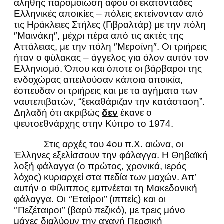
αληθής παρομοίωση αφού οι εκατοντάδες
Ελληνικές αποικίες – πόλεις εκτείνονταν από
τις Ηράκλειες Στήλες (Γιβραλτάρ) με την πόλη
″Μαινάκη″, μέχρι πέρα από τις ακτές της
Αττάλειας, με την πόλη ″Μερσίνη″. Οι τριήρεις
ήταν ο φύλακας – άγγελος για όλον αυτόν τον
Ελληνισμό. Όπου και όποτε οι βάρβαροι της
ενδοχώρας απειλούσαν κάποια αποικία,
έσπευδαν οι τριήρεις και με τα αγήματα των
ναυτεπιβατών, “ξεκαθάριζαν την κατάσταση”.
Δηλαδή ότι ακριβώς
δεν
έκανε ο
ψευτοεθνάρχης στην Κύπρο το 1974.
Στις αρχές του 4ου π.Χ. αιώνα, οι
Έλληνες εξελίσσουν την φάλαγγα. Η Θηβαϊκή
λοξή φάλαγγα (ο πρώτος, χρονικά, ιερός
λόχος) κυριαρχεί στα πεδία των μαχών. Απ’
αυτήν ο Φίλιππος εμπνέεται τη Μακεδονική
φάλαγγα. Οι ‘’Εταίροι’’ (ιππείς) και οι
‘’Πεζέταιροι’’ (βαρύ πεζικό), με τρεις μόνο
μάχες διαλύουν την αχανή Περσική