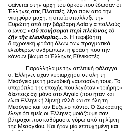
φαίνεται στην αρχή του όρκου που έδωσαν οι
Έλληνες στις Πλαταιές, λίγο πριν από την
νικηφόρα μάχη, η οποία απάλλαξε την
Ευρώπη από την βάρβαρη Ασία για πολλούς
αιώνες: «
Οὐ ποιήσομαι περὶ πλείονος τὸ
ζῆν τῆς ἐλευθερίας…
». Η περιβόητη
διαχρονική φράση όλων των πραγματικά
ελεύθερων ανθρώπων, η φράση που την
κάνουν βίωμα οι Έλληνες Εθνικιστές.
Παράλληλα με την οπλιτική φάλαγγα
οι Έλληνες είχαν κυριαρχήσει σε όλη τη
Μεσόγειο με τη μοναδική ναυτοσύνη τους. Το
υπερόπλο της εποχής που λεγόταν «τριήρης»
δέσποζε όχι μόνο στο Αιγαίο (που ήταν και
είναι Ελληνική λίμνη) αλλά και σε όλη τη
Μεσόγειο και τον Εύξεινο πόντο. Ο Σωκράτης
έλεγε ότι εμείς οι Έλληνες μοιάζουμε σαν
βάτραχοι που καθόμαστε γύρω από τη λίμνη
της Μεσογείου. Και ήταν μία επιτυχημένη και