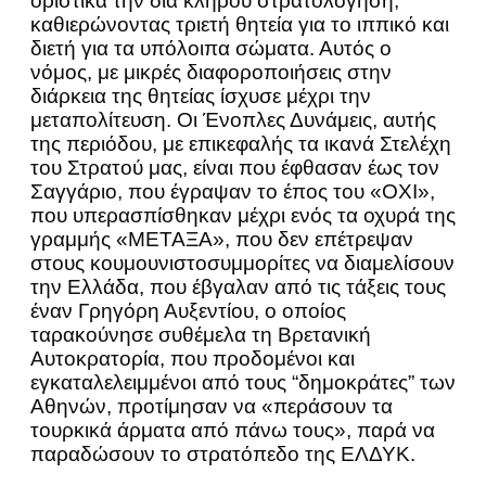
οριστικά την δια κλήρου στρατολόγηση,
καθιερώνοντας τριετή θητεία για το ιππικό και
διετή για τα υπόλοιπα σώματα. Αυτός ο
νόμος, με μικρές διαφοροποιήσεις στην
διάρκεια της θητείας ίσχυσε μέχρι την
μεταπολίτευση. Οι Ένοπλες Δυνάμεις, αυτής
της περιόδου, με επικεφαλής τα ικανά Στελέχη
του Στρατού μας, είναι που έφθασαν έως τον
Σαγγάριο, που έγραψαν το έπος του «ΟΧΙ»,
που υπερασπίσθηκαν μέχρι ενός τα οχυρά της
γραμμής «ΜΕΤΑΞΑ», που δεν επέτρεψαν
στους κουμουνιστοσυμμορίτες να διαμελίσουν
την Ελλάδα, που έβγαλαν από τις τάξεις τους
έναν Γρηγόρη Αυξεντίου, ο οποίος
ταρακούνησε συθέμελα τη Βρετανική
Αυτοκρατορία, που προδομένοι και
εγκαταλελειμμένοι από τους “δημοκράτες” των
Αθηνών, προτίμησαν να «περάσουν τα
τουρκικά άρματα από πάνω τους», παρά να
παραδώσουν το στρατόπεδο της ΕΛΔΥΚ.