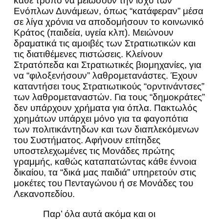
κάθε τρόπο να μειώσουν την ισχύ των
Ενόπλων Δυνάμεων, όπως “κατάφεραν” μέσα
σε λίγα χρόνια να αποδομήσουν το κοινωνικό
Κράτος (παιδεία, υγεία κλπ). Μειώνουν
δραματικά τις αμοιβές των Στρατιωτικών και
τις διατιθέμενες πιστώσεις. Κλείνουν
Στρατόπεδα και Στρατιωτικές βιομηχανίες, για
να “φιλοξενήσουν” λαθρομετανάστες. Έχουν
καταντήσει τους Στρατιωτικούς “ορντινάντσες”
των λαθρομεταναστών. Για τους “δημοκράτες”
δεν υπάρχουν χρήματα για όπλα. Πακτωλός
χρημάτων υπάρχει μόνο για τα φαγοπότια
των πολιτικάντηδων και των διαπλεκόμενων
του Συστήματος. Αφήνουν επίτηδες
υποστελεχωμένες τις Μονάδες πρώτης
γραμμής, καθώς καταπατώντας κάθε έννοια
δικαίου, τα “δικά μας παιδιά” υπηρετούν στις
μοκέτες του Πενταγώνου ή σε Μονάδες του
Λεκανοπεδίου.
Παρ’ όλα αυτά ακόμα και οι