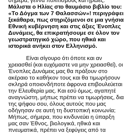
σήμερα, γεννά πολιτισμούς και ήρωες.
Μάλιστα ο Ηλίας στο θαυμάσιο βιβλίο του:
«Το Δόγμα των 7 Θαλασσών»! περιγράφει
ξεκάθαρα, πως στηριζόμενοι σε μια γνήσια
Εθνική κυβέρνηση και στις άξιες Ένοπλες
Δυνάμεις, θα επικρατήσουμε σε όλον τον
γεωστρατηγικό χώρο, που ηθικά και
ιστορικά ανήκει στον Ελληνισμό.
Είναι σίγουρο ότι όποτε και αν
χρειασθεί (και ευχόμαστε να μην χρειασθεί), οι
Ένοπλες Δυνάμεις μας θα πράξουν στο
ακέραιο το καθήκον τους και θα τιμωρήσουν
σκληρά οποιονδήποτε άφρονα επιβουλεύεται
την Ελευθερία μας. Και εσύ όμως, αγαπητέ
αναγνώστη, μήπως πρέπει να τιμωρήσεις, δια
της ψήφου σου, όλους αυτούς που μας
οδήγησαν σε αυτή τη δυστοπική κοινωνία;
Μήπως, σήμερα, που κινδυνεύει η ύπαρξη
μας σαν Έθνος, βιολογικά, ηθικά και
πνευματικά, πρέπει να ξεφύγεις από τα