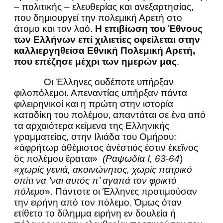
– πολιτικής – ελευθερίας και ανεξαρτησίας,
που δημιουργεί την πολεμική Αρετή στο
άτομο και τον λαό.
Η επιβίωση του Έθνους
των Ελλήνων επί χιλιετίες οφείλεται στην
καλλιεργηθείσα Εθνική Πολεμική Αρετή,
που επέζησε μέχρι των ημερών μας
.
Οι Έλληνες ουδέποτε υπήρξαν
φιλοπόλεμοι. Απεναντίας υπήρξαν πάντα
φιλειρηνικοί και η πρώτη στην ιστορία
καταδίκη του πολέμου, απαντάται σε ένα από
τα αρχαιότερα κείμενα της Ελληνικής
γραμματείας, στην Ιλιάδα του Ομήρου:
«ἀφρήτωρ ἀθέμιστος ἀνέστιός ἐστιν ἐκεῖνος
ὃς πολέμου ἔραται»
(Ραψωδία Ι, 63-64
)
«
χωρίς γενιά, ακοινώνητος, χωρίς πατρικό
σπίτι να ‘ναι αυτός π’ αγαπά τον φρικτό
πόλεμο
». Πάντοτε οι Έλληνες προτιμούσαν
την ειρήνη από τον πόλεμο. Όμως όταν
ετίθετο το δίλημμα ειρήνη εν δουλεία ή