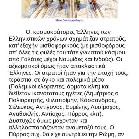
Οι κοσμοκράτορες Έλληνες των
Ελληνιστικών χρόνων σχημάτιζαν στρατούς,
κατ’ εξοχήν μισθοφορικούς (με μισθοφόρους
απ’ όλες τις φυλές του τότε γνωστού κόσμου
από Γαλάτες μέχρι Νουμίδες και Ινδούς). Οι
αξιωματικοί όμως ήταν αποκλειστικά
Έλληνες. Οι στρατοί ήταν για την εποχή τους,
τεράστιοι σε όγκο και πολεμικά μέσα
(Πολεμικοί ελέφαντες, άρματα κλπ) και
διέθεταν ικανότατους ηγέτες (Δημήτριος ο
Πολιορκητής, Φιλοποίμην, Κάσσανδρος,
Σέλευκος, Αντίγονος, Ευμένης, Λυσίμαχος,
Αγαθοκλής, Αντίοχος, Πύρρος κλπ).
Δυστυχώς όμως μάχονταν και
αλληλοσπαράζονταν αναμεταξύ τους. Ο
Πύρρος π.χ. θα είχε συντρίψει την Ρώμη, αν