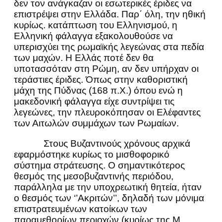
δεν τον ανάγκαζαν οι εσωτερικές έριδες να
επιστρέψει στην Ελλάδα. Παρ΄ όλη, την ηθική
κυρίως. κατάπτωση του Ελληνισμού, η
Ελληνική φάλαγγα εξακολουθούσε να
υπερισχύει της ρωμαϊκής λεγεώνας στα πεδία
των μαχών. Η Ελλάς ποτέ δεν θα
υποτασσόταν στη Ρώμη, αν δεν υπήρχαν οι
τεράστιες έριδες. Όπως στην καθοριστική
μάχη της Πύδνας (168 π.Χ.) όπου ενώ η
μακεδονική φάλαγγα είχε συντρίψει τις
λεγεώνες, την πλευροκόπησαν οι Ελέφαντες
των Αιτωλών συμμάχων των Ρωμαίων.
Στους Βυζαντινούς χρόνους αρχικά
εφαρμόστηκε κυρίως το μισθοφορικό
σύστημα στράτευσης. Ο σημαντικότερος
θεσμός της μεσοβυζαντινής περιόδου,
παράλληλα με την υποχρεωτική θητεία, ήταν
ο θεσμός των ‘’Ακριτών’’, δηλαδή των μόνιμα
επιστρατευμένων κατοίκων των
παραμεθορίων περιοχών (κυρίως της Μ.