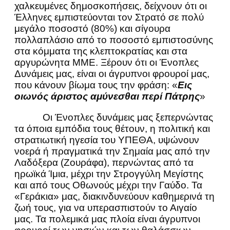
χαλκευμένες δημοσκοπήσεις, δείχνουν ότι οι
Έλληνες εμπιστεύονται τον Στρατό σε πολύ
μεγάλο ποσοστό (80%) και σίγουρα
πολλαπλάσιο από το ποσοστό εμπιστοσύνης
στα κόμματα της κλεπτοκρατίας και στα
αργυρώνητα ΜΜΕ. Ξέρουν ότι οι Ένοπλες
Δυνάμεις μας, είναι οι άγρυπνοι φρουροί μας,
που κάνουν βίωμα τους την φράση: «
E
ις
οιωνός άριστος αμύνεσθαι περί Πάτρης
»
Οι Ένοπλες δυνάμεις μας ξεπερνώντας
τα όποια εμπόδια τους θέτουν, η πολιτική και
στρατιωτική ηγεσία του ΥΠΕΘΑ, υψώνουν
νοερά ή πραγματικά την Σημαία μας από την
Λαδόξερα (Ζουράφα), περνώντας από τα
ηρωϊκά Ίμια, μέχρι την Στρογγύλη Μεγίστης
και από τους Οθωνούς μέχρι την Γαύδο. Τα
«Γεράκια» μας, διακινδυνεύουν καθημερινά τη
ζωή τους, για να υπερασπιστούν το Αιγαίο
μας. Τα πολεμικά μας πλοία είναι άγρυπνοι