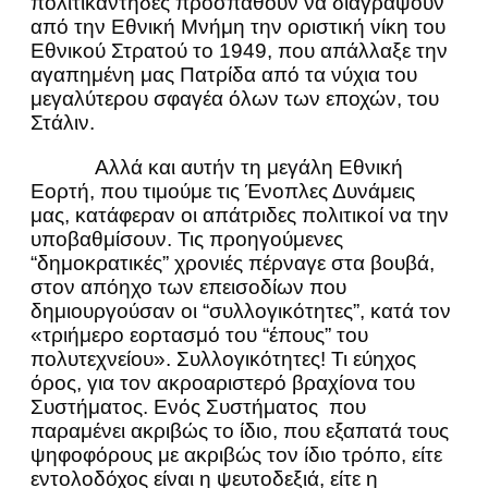
πολιτικάντηδες προσπαθούν να διαγράψουν
από την Εθνική Μνήμη την οριστική νίκη του
Εθνικού Στρατού το 1949, που απάλλαξε την
αγαπημένη μας Πατρίδα από τα νύχια του
μεγαλύτερου σφαγέα όλων των εποχών, του
Στάλιν.
Αλλά και αυτήν τη μεγάλη Εθνική
Εορτή, που τιμούμε τις Ένοπλες Δυνάμεις
μας, κατάφεραν οι απάτριδες πολιτικοί να την
υποβαθμίσουν. Τις προηγούμενες
“δημοκρατικές” χρονιές πέρναγε στα βουβά,
στον απόηχο των επεισοδίων που
δημιουργούσαν οι “συλλογικότητες”, κατά τον
«τριήμερο εορτασμό του “έπους” του
πολυτεχνείου». Συλλογικότητες! Τι εύηχος
όρος, για τον ακροαριστερό βραχίονα του
Συστήματος. Ενός Συστήματος που
παραμένει ακριβώς το ίδιο, που εξαπατά τους
ψηφοφόρους με ακριβώς τον ίδιο τρόπο, είτε
εντολοδόχος είναι η ψευτοδεξιά, είτε η