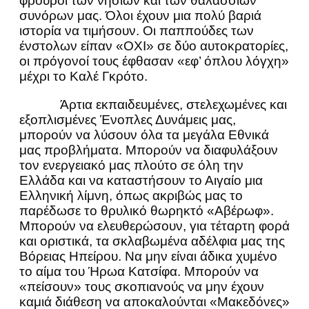
φρουροί των νησιών και των θαλάσσιων
συνόρων μας. Όλοι έχουν μια πολύ βαριά
ιστορία να τιμήσουν. Οι παππούδες των
ένστολων είπαν «ΟΧΙ» σε δύο αυτοκρατορίες,
οι πρόγονοί τους έφθασαν «εφ’ όπλου λόγχη»
μέχρι το Καλέ Γκρότο.
Άρτια εκπαιδευμένες, στελεχωμένες και
εξοπλισμένες Ένοπλες Δυνάμεις μας,
μπορούν να λύσουν όλα τα μεγάλα Εθνικά
μας προβλήματα. Μπορούν να διαφυλάξουν
τον ενεργειακό μας πλούτο σε όλη την
Ελλάδα και να καταστήσουν το Αιγαίο μια
Ελληνική λίμνη, όπως ακριβώς μας το
παρέδωσε το θρυλικό θωρηκτό «Αβέρωφ».
Μπορούν να ελευθερώσουν, για τέταρτη φορά
και οριστικά, τα σκλαβωμένα αδέλφια μας της
Βόρειας Ηπείρου. Να μην είναι άδικα χυμένο
το αίμα του Ήρωα Κατσίφα. Μπορούν να
«πείσουν» τους σκοπιανούς να μην έχουν
καμιά διάθεση να αποκαλούνται «Μακεδόνες»