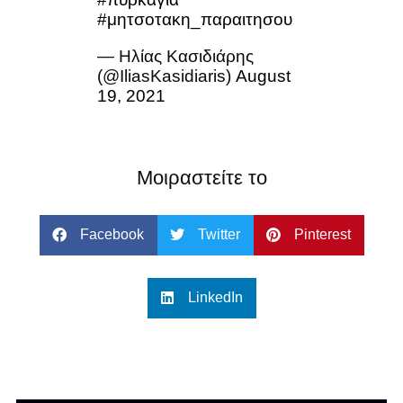
#μητσοτακη_παραιτησου
— Ηλίας Κασιδιάρης
(@IliasKasidiaris)
August
19, 2021
Μοιραστείτε το
Facebook
Twitter
Pinterest
LinkedIn