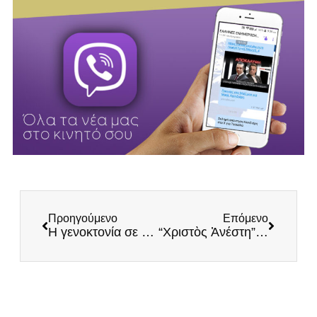
Προηγούμενο
Επόμενο
Η γενοκτονία σε βάρος των Αρμενίων και η καθ’ ημάς Ανατολή
“Χριστὸς Ἀνέστη” Ἀργόν, Ἐκ τῆς Ἁγιορείτικης προφορικῆς παραδόσεως